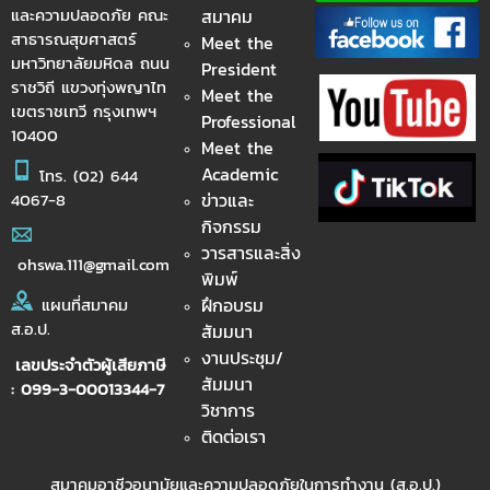
และความปลอดภัย คณะ
สมาคม
สาธารณสุขศาสตร์
Meet the
มหาวิทยาลัยมหิดล ถนน
President
ราชวิถี แขวงทุ่งพญาไท
Meet the
เขตราชเทวี กรุงเทพฯ
Professional
10400
Meet the
Academic
โทร.
(02) 644
ข่าวและ
4067-8
กิจกรรม
วารสารและสิ่ง
ohswa.111@gmail.com
พิมพ์
ฝึกอบรม
แผนที่สมาคม
ส.อ.ป.
สัมมนา
งานประชุม/
เลขประจำตัวผู้เสียภาษี
สัมมนา
: 099-3-00013344-7
วิชาการ
ติดต่อเรา
สมาคมอาชีวอนามัยและความปลอดภัยในการทำงาน (ส.อ.ป.)