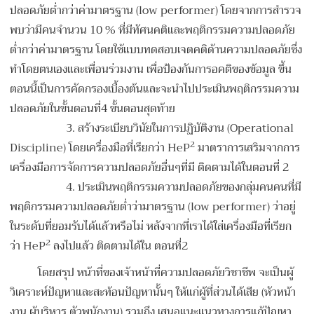
ปลอดภัยต่ำกว่าค่ามาตรฐาน (low performer) โดยจากการสำรวจ
พบว่ามีคนจำนวน 10 % ที่มีทัศนคติและพฤติกรรมความปลอดภัย
ต่ำกว่าค่ามาตรฐาน โดยใช้แบบทดสอบเจตคติด้านความปลอดภัยซึ่ง
ทำโดยตนเองและเพื่อนร่วมงาน เพื่อป้องกันการอคติของข้อมูล ขึ้น
ตอนนี้เป็นการคัดกรองเบื้องต้นและจะนำไปประเมินพฤติกรรมความ
ปลอดภัยในขั้นตอนที่4 ขั้นตอนสุดท้าย
3.
สร้างระเบียบวินัยในการปฏิบัติงาน (Operational
2
Discipline) โดยเครื่องมือที่เรียกว่า HeP
มาตราการเสริมจากการ
เครื่องมือการจัดการความปลอดภัยอื่นๆที่มี ติดตามได้ในตอนที่ 2
4.
ประเมินพฤติกรรมความปลอดภัยของกลุ่มคนคนที่มี
พฤติกรรมความปลอดภัยต่ำว่ามาตรฐาน (low performer) ว่าอยู่
ในระดับที่ยอมรับได้แล้วหรือไม่ หลังจากที่เราได้ใส่เครื่องมือที่เรียก
2
ว่า HeP
ลงไปแล้ว ติดตามได้ใน ตอนที่2
โดยสรุป หน้าที่ของเจ้าหน้าที่ความปลอดภัยวิชาชีพ จะเป็นผู้
วิเคราะห์ปัญหาและสะท้อนปัญหานั้นๆ ให้แก่ผู้ที่ส่วนได้เสีย (หัวหน้า
งาน ผู้บริหาร ตัวพนักงาน) รวมถึง เสนอแนะแนวทางการแก้ปัญหา