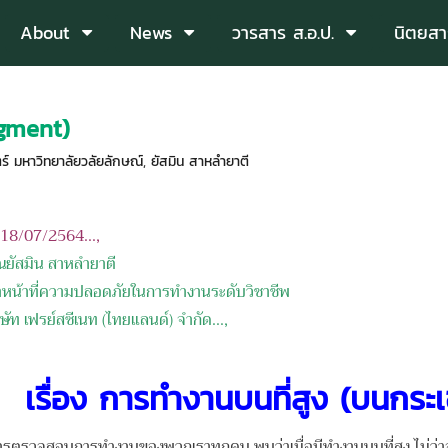
About
News
วารสาร ส.อ.ป.
นิตยสา
egment)
์ มหาวิทยาลัยวลัยลักษณ์
,
ยัสมิน สาหลำยาตี
อ 18/07/2564...,
ณยัสมิน สาหลำยาตี
ี่ความปลอดภัยในการทำงานระดับวิชาชีพ
ิษัท
เฟรย์สซีเนท
(
ไทยแลนด์
)
จำกัด
...,
เรื่อง
การทำงานบนที่สูง
(
บนกระเ
สอบการทำงานของพวกเราทุกคน พบว่าเมื่อมีทำงานบนที่สูง ไม่ว่าจ