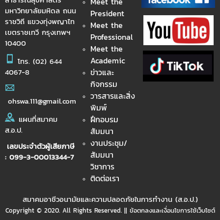
Meet the
มหาวิทยาลัยมหิดล ถนน
President
ราชวิถี แขวงทุ่งพญาไท
Meet the
เขตราชเทวี กรุงเทพฯ
Professional
10400
Meet the
Academic
โทร.
(02) 644
ข่าวและ
4067-8
กิจกรรม
วารสารและสิ่ง
ohswa.111@gmail.com
พิมพ์
ฝึกอบรม
แผนที่สมาคม
ส.อ.ป.
สัมมนา
งานประชุม/
เลขประจำตัวผู้เสียภาษี
สัมมนา
: 099-3-00013344-7
วิชาการ
ติดต่อเรา
สมาคมอาชีวอนามัยและความปลอดภัยในการทำงาน (ส.อ.ป.)
Copyright © 2020. All Rights Reserved. || ข้อตกลงและเงื่อนไขการใช้เว็บไซต์