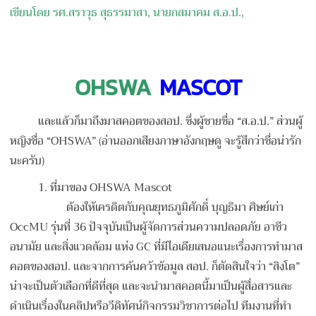
เขียนโดย รศ.สราวุธ สุธรรมาสา, นายกสมาคม ส.อ.ป.,
OHSWA
MASCOT
และแล้วก็มาถึงมาสคอตของสอป. ซึ่งผู้ชายชื่อ “ส.อ.ป.” ส่วนผู้
หญิงชื่อ “OHSWA” (อ่านออกเสียงภาษาอังกฤษดู จะรู้สึกว่าชื่อน่ารัก
นะครับ)
1. ที่มาของ OHSWA Mascot
ต้องให้เครดิตกับคุณยุทธภูมิศักดิ์ บุญธิมา ศิษย์เก่า
OccMU รุ่นที่ 36 ปัจจุบันเป็นผู้จัดการส่วนความปลอดภัย อาชีว
อนามัย และสิ่งแวดล้อม แห่ง GC ที่มีไอเดียเสนอแนะเรื่องการทำมาส
คอตของสอป. และจากการค้นคว้าข้อมูล สอป. ก็ตัดสินใจว่า “สิงโต”
น่าจะเป็นตัวเลือกที่ดีที่สุด และจะนำมาสคอตนี้มาเป็นผู้สื่อสารและ
ดำเนินเรื่องในคลิปหรือวีดิทัศน์กิจกรรมวิชาการต่อไป
ทีมงานที่ทำ