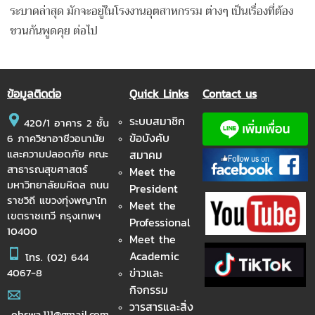
ระบาดล่าสุด มักจะอยู่ในโรงงานอุตสาหกรรม ต่างๆ เป็นเรื่องที่ต้อง
ชวนกันพูดคุย ต่อไป
ข้อมูลติดต่อ
Quick Links
Contact us
ระบบสมาชิก
420/1 อาคาร 2 ชั้น
ข้อบังคับ
6 ภาควิชาอาชีวอนามัย
และความปลอดภัย คณะ
สมาคม
สาธารณสุขศาสตร์
Meet the
มหาวิทยาลัยมหิดล ถนน
President
ราชวิถี แขวงทุ่งพญาไท
Meet the
เขตราชเทวี กรุงเทพฯ
Professional
10400
Meet the
Academic
โทร.
(02) 644
ข่าวและ
4067-8
กิจกรรม
วารสารและสิ่ง
ohswa.111@gmail.com