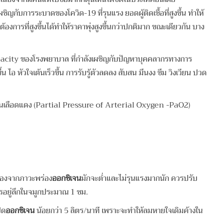
ญกับการระบาดของโควิด-19 ที่รุนแรง ยอดผู้ติดเชื้อที่สูงขึ้น ทำให้
งการที่สูงขึ้นได้ทำให้ราคาพุ่งสูงขึ้นกว่าปกติมาก ขณะเดียวกัน บาง
 Capacity ของโรงพยาบาล ที่กำลังเผชิญกับปัญหาบุคคลากรทางการ
 ไอ หัวใจเต้นเร็วขึ้น การรับรู้ตัวลดลง สับสน มึนงง ซึม วิงเวียน ปวด
จนในเลือดแดง (Partial Pressure of Arterial Oxygen -PaO2)
ื่องจากภาวะพร่อง
ออกซิเจน
มักจะต่ำและไม่รุนแรงมากนัก ควรปรับ
รอยู่ลึกในจมูกประมาณ 1 ซม.
ิด
ออกซิเจน
น้อยกว่า 5 ลิตร/นาที เพราะจะทำให้ลมหายใจเดิมค้างใน