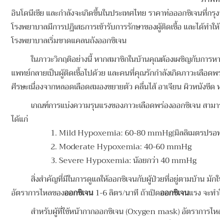
อินโดนีเซีย และกำลังจะเกิดขึ้นในประเทศไทย ราคาท่อออกซิเจนที่กรุง
โรงพยาบาลมีการปฏิเสธการเข้ารับการรักษาของผู้ติดเชื้อ และได้ทำให้
โรงพยาบาลเริ่มขาดแคลนถังออกซิเจน
ในภาวะวิกฤติอย่างนี้ หากสมาชิกในบ้านคุณต้องเผชิญกับการหา
แพทย์กลายเป็นผู้ติดเชื้อไปด้วย และคนที่คุณรักกำลังเกิดภาวะเลือดพร่
ศีรษะเนื่องจากหลอดเลือดสมองขยายตัว คลื่นไส้ อาเจียน ผิวหนังซีด ห
เกณฑ์การแบ่งความรุนแรงของภาวะเลือดพร่องออกซิเจน สามารถ
ได้แก่
1.
Mild Hypoxemia: 60-80 mmHg(มิลลิเมตรปรอ
2.
Moderate Hypoxemia: 40-60 mmHg
3.
Severe Hypoxemia: น้อยกว่า 40 mmHg
สิ่งสำคัญที่มีในการดูแลให้ออกซิเจนกับผู้ป่วยที่อยู่ตามบ้าน มั
อัตราการไหลของ
ออกซิเจน
1-6 ลิตร/นาที ถ้าเปิด
ออกซิเจน
แรง จะทำใ
สำหรับผู้ที่ใช้หน้ากากออกซิเจน (Oxygen mask) อัตราการไ