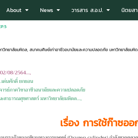
About
News
วารสาร ส.อ.ป.
นิตยสา
EP.5
วิทยาลัยมหิดล
,
สมาคมศิษย์เก่าอาชีวอนามัยและความปลอดภัย มหาวิทยาลัยมหิ
อ 02/08/2564...,
.เด่นศักดิ์ ยกยอน
จารย์
ภาควิชาอาชีวอนามัยและความปลอดภัย
ะสาธารณสุขศาสตร์
มหาวิทยาลัยมหิดล
...,
เรื่อง
การใช้ก๊าซออก
ุก๊าซออกซิเจนทางการแพทย์ (Oxygen cylinder) กำลังขาดตลาดเนื่อง