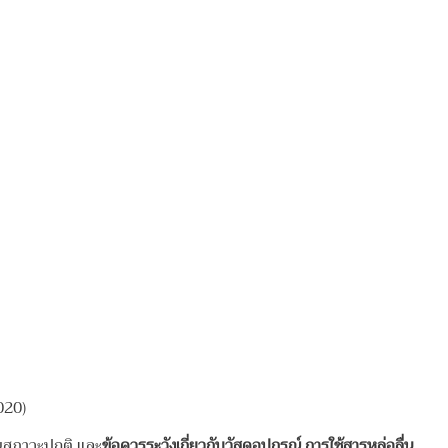
020)
ินสภาวะปกติ และ
ข้อควรระวังเกี่ยวกับวัสดุอุปกรณ์ การใช้สารหล่อลื่น