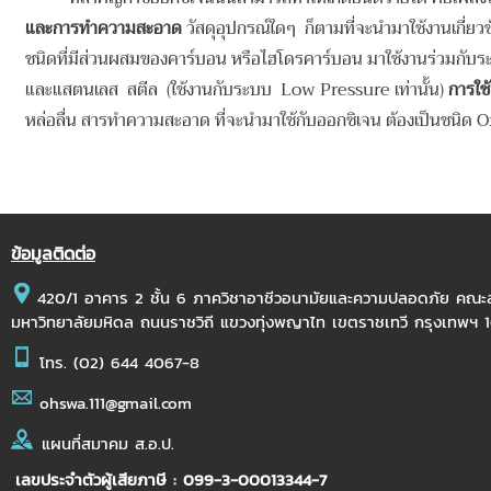
และการทำความสะอาด
วัสดุอุปกรณ์ใดๆ ก็ตามที่จะนำมาใช้งานเกี่ยว
ชนิดที่มีส่วนผสมของคาร์บอน หรือไฮโดรคาร์บอน มาใช้งานร่วมกับระบบ
และแสตนเลส สตีล (ใช้งานกับระบบ Low Pressure เท่านั้น)
การใช
หล่อลื่น สารทำความสะอาด ที่จะนำมาใช้กับออกซิเจน ต้องเป็นชนิด Ox
ข้อมูลติดต่อ
420/1 อาคาร 2 ชั้น 6 ภาควิชาอาชีวอนามัยและความปลอดภัย คณ
มหาวิทยาลัยมหิดล ถนนราชวิถี แขวงทุ่งพญาไท เขตราชเทวี กรุงเทพฯ
โทร.
(02) 644 4067-8
ohswa.111@gmail.com
แผนที่สมาคม ส.อ.ป.
เลขประจำตัวผู้เสียภาษี : 099-3-00013344-7