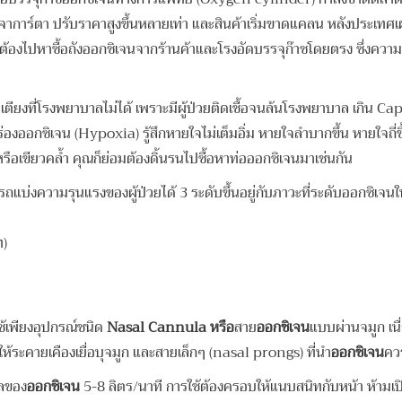
จาการ์ตา ปรับราคาสูงขึ้นหลายเท่า และสินค้าเริ่มขาดแคลน หลังประเทศเผชิ
ต้องไปหาซื้อถังออกซิเจนจากร้านค้าและโรงอัดบรรจุก๊าซโดยตรง ซึ่งความต้อ
เตียงที่โรงพยาบาลไม่ได้ เพราะมีผู้ป่วยติดเชื้อจนล้นโรงพยาบาล เกิน
องออกซิเจน (Hypoxia) รู้สึกหายใจไม่เต็มอิ่ม หายใจลำบากขึ้น หายใจถี่ขึ้น
รือเขียวคล้ำ คุณก็ย่อมต้องดิ้นรนไปซื้อหาท่อออกซิเจนมาเช่นกัน
แบ่งความรุนแรงของผู้ป่วยได้ 3 ระดับขึ้นอยู่กับภาวะที่ระดับออกซิเ
ท)
กใช้เพียงอุปกรณ์ชนิด
Nasal Cannula หรือ
สาย
ออกซิเจน
แบบผ่านจมูก เน
ห้ระคายเคืองเยื่อบุจมูก และสายเล็กๆ (nasal prongs) ที่นำ
ออกซิเจน
คว
หลของ
ออกซิเจน
5-8 ลิตร/นาที การใช้ต้องครอบให้แนบสนิทกับหน้า ห้ามเป