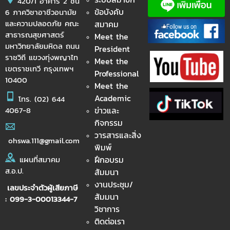
420/1 อาคาร 2 ชั้น
ข้อบังคับ
6 ภาควิชาอาชีวอนามัย
และความปลอดภัย คณะ
สมาคม
สาธารณสุขศาสตร์
Meet the
มหาวิทยาลัยมหิดล ถนน
President
ราชวิถี แขวงทุ่งพญาไท
Meet the
เขตราชเทวี กรุงเทพฯ
Professional
10400
Meet the
Academic
โทร.
(02) 644
ข่าวและ
4067-8
กิจกรรม
วารสารและสิ่ง
ohswa.111@gmail.com
พิมพ์
ฝึกอบรม
แผนที่สมาคม
ส.อ.ป.
สัมมนา
งานประชุม/
เลขประจำตัวผู้เสียภาษี
สัมมนา
: 099-3-00013344-7
วิชาการ
ติดต่อเรา