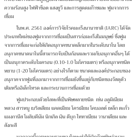
ความร้อนสูง ไฟฟ้าช็อต แสงยูวี และการสูดดมก๊าซและ ฟูมจากการ
เชื่อม
ในพ.ศ. 2561 องค์การวิจัยโรคมะเร็งนานาชาติ (IARC) ได้จัด
ประเภทใหม่ของฟูมจากการเชื่อมเป็นสารก่อมะเร็งในมนุษย์ ซึ่งฟูม
จากการเชื่อมจะก่อให้เกิดอนุภาคขนาดเล็กมากในระดับนาโน โดย
อนุภาคขนาดนาโนนี้สามารถจับเป็นก้อนและรวมกับอนุภาคอื่นๆ ได้
เป็นอนุภาคระดับไมครอน (0.10-1.0 ไมโครเมตร) หรืออนุภาคชนิด
หยาบ (1-20 ไมโครเมตร) อย่างไรก็ตาม ขนาดและองค์ประกอบของ
อนุภาคจากฟูมที่ออกมาจากการเชื่อมยังขึ้นอยู่กับชนิดของวัสดุตัว
เติมหรืออิเล็กโทรด และกระบวนการเชื่อมด้วย
ฟูมประกอบด้วยโลหะที่เป็นพิษหลายชนิด เช่น อลูมิเนียม
พลวง สารหนู เบริลเลียม แคดเมียม โครเมียม โคบอลต์ เหล็ก ตะกั่ว
แมงกานีส โมลิบดีนัม นิกเกิล เงิน ดีบุก ไททาเนียม วานาเดียม และ
สังกะสี
นอกจากนี้การหลอมรวมของโลหะทำให้เกิดก๊าซพิษจำนวน