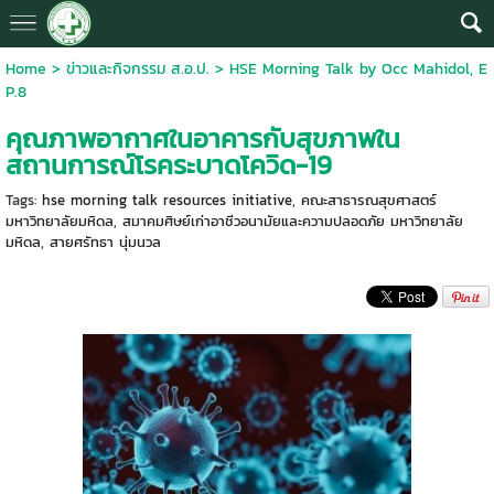
Home
>
ข่าวและกิจกรรม ส.อ.ป.
>
HSE Morning Talk by Occ Mahidol, E
P.8
คุณภาพอากาศในอาคารกับสุขภาพใน
สถานการณ์โรคระบาดโควิด-19
Tags:
hse morning talk resources initiative
,
คณะสาธารณสุขศาสตร์
มหาวิทยาลัยมหิดล
,
สมาคมศิษย์เก่าอาชีวอนามัยและความปลอดภัย มหาวิทยาลัย
มหิดล
,
สายศรัทธา นุ่มนวล