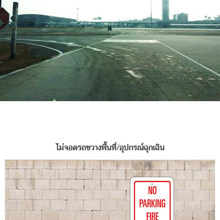
ไม่จอดรถขวางพื้นที่/อุปกรณ์ฉุกเฉิน