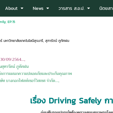
About
News
วารสาร ส.อ.ป.
นิตยสา
ily, EP.15
 มหาวิทยาลัยเทคโนโลนีสุรนารี
,
สุฑารัตน์ ภูทัศฝน
อ 30/09/2564...,
ณสุฑารัตน์ ภูทัศฝน
รแผนกความปลอดภัยและประกันคุณภาพ
งกอกไฟลท์เซอร์วิสเซส จำกัด...,
เรื่อง Driving Safely 
ก่อนขับรถอุปกรณ์ฯต้องตรวจสอบสภาพรถโดยท