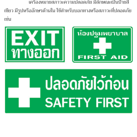
เครื่องหมายสภาวะความปลอดภัย มีลักษณะเป็นป้ายสี
เขียว มีรูปหรืออักษรด้านใน ใช้สำหรับบอกทางหรือสภาวะที่ปลอดภัย
เช่น