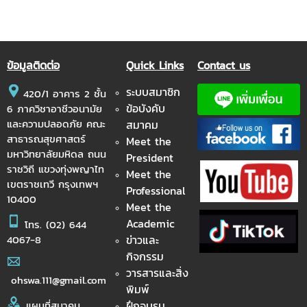
ข้อมูลติดต่อ
Quick Links
Contact us
ระบบสมาชิก
420/1 อาคาร 2 ชั้น
ข้อบังคับ
6 ภาควิชาอาชีวอนามัย
และความปลอดภัย คณะ
สมาคม
สาธารณสุขศาสตร์
Meet the
มหาวิทยาลัยมหิดล ถนน
President
ราชวิถี แขวงทุ่งพญาไท
Meet the
เขตราชเทวี กรุงเทพฯ
Professional
10400
Meet the
Academic
โทร.
(02) 644
ข่าวและ
4067-8
กิจกรรม
วารสารและสิ่ง
ohswa.111@gmail.com
พิมพ์
ฝึกอบรม
แผนที่สมาคม