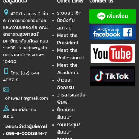
ข้อมูลติดต่อ
Quick Links
Contact us
ระบบสมาชิก
420/1 อาคาร 2 ชั้น
ข้อบังคับ
6 ภาควิชาอาชีวอนามัย
และความปลอดภัย คณะ
สมาคม
สาธารณสุขศาสตร์
Meet the
มหาวิทยาลัยมหิดล ถนน
President
ราชวิถี แขวงทุ่งพญาไท
Meet the
เขตราชเทวี กรุงเทพฯ
Professional
10400
Meet the
Academic
โทร.
(02) 644
ข่าวและ
4067-8
กิจกรรม
วารสารและสิ่ง
ohswa.111@gmail.com
พิมพ์
ฝึกอบรม
แผนที่สมาคม
ส.อ.ป.
สัมมนา
งานประชุม/
เลขประจำตัวผู้เสียภาษี
สัมมนา
: 099-3-00013344-7