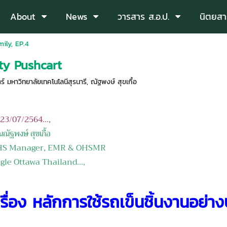
About
News
วารสาร ส.อ.ป.
นิตยสา
ily, EP.4
ety Pushcart
 มหาวิทยาลัยเทคโนโลนีสุรนารี
,
ณัฐพงษ์ สุขเกื้อ
อ 23/07/2564...,
ณัฐพงษ์ สุขเกื้อ
nager, EMR & OHSMR
ttawa Thailand...,
เรื่อง หลักการใช้รถเข็นชิ้นงานอย