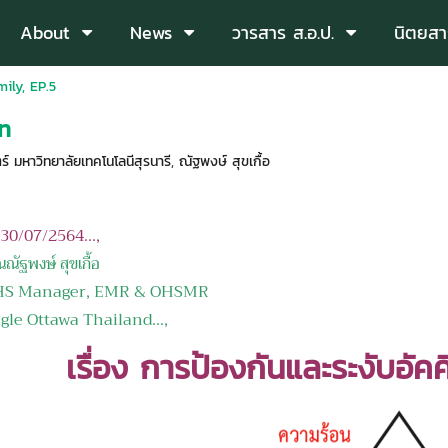
About
News
วารสาร ส.อ.ป.
นิตยสา
ily, EP.5
on
 มหาวิทยาลัยเทคโนโลนีสุรนารี
,
ณัฐพงษ์ สุขเกื้อ
อ 30/07/2564...,
ณัฐพงษ์ สุขเกื้อ
nager, EMR & OHSMR
ttawa Thailand...,
เรื่อง
การป้องกันและระงับอัค