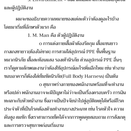
และผู้ปฎิบัติงาน
ผมจะขออธิบายความหมายของแต่ละตัวว่าต้องดูอะไรบ้าง
โดยมาเริ่มที่อักษรตัวแรก คือ
1. M. Man คือ ตัวผู้ปฎิบัติงาน
o
การแต่งกายเสื้อผ้าต้องรัดกุม เสื้อแขนยาว
กางเกงขายาว(ต้องไม่ขาด) การสวมใส่อุปกรณ์ PPE ขั้นพื้นฐาน
หมวกนิรภัย เสื้อสะท้อนแสง รองเท้านิรภัย ส่วนอุปกรณ์ PPE อื่นๆ
เราก็ดูตามลักษณะงานว่าต้องใช้อุปกรณ์อะไร
เพิ่มอีกไหม เช่น ทำงาน
ขอบอาคารก็ต้องใส่เข็มขัดนิรภัย(Full Body Harness) เป็นต้น
o
สุขภาพร่างกายของพนักงานพร้อมที่จะทำงาน
หรือเปล่า พนักงานอาจจะมีปัญหาไม่ว่าจะเป็นเรื่องครอบครัว การเงิน
ทะเลาะกับหัวหน้างาน ซึ่งอาจเป็นปัจจัยนำไปสู่อุบัติเหตุได้หรือมีโรค
ประจำตัวที่เป็นโรคต้องห้ามทำงานบางประเภท เช่น โรคหัวใจ ความ
ดันสูง ลมชัก ซึ่งเราสามารถเช็คได้จากการพูดคุยสอบถาม การสังเกตุ
และการตรวจสุขภาพก่อนเริ่มงาน