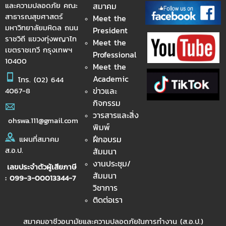
และความปลอดภัย คณะ
สมาคม
สาธารณสุขศาสตร์
Meet the
มหาวิทยาลัยมหิดล ถนน
President
ราชวิถี แขวงทุ่งพญาไท
Meet the
เขตราชเทวี กรุงเทพฯ
Professional
10400
Meet the
Academic
โทร.
(02) 644
ข่าวและ
4067-8
กิจกรรม
วารสารและสิ่ง
ohswa.111@gmail.com
พิมพ์
ฝึกอบรม
แผนที่สมาคม
ส.อ.ป.
สัมมนา
งานประชุม/
เลขประจำตัวผู้เสียภาษี
สัมมนา
: 099-3-00013344-7
วิชาการ
ติดต่อเรา
สมาคมอาชีวอนามัยและความปลอดภัยในการทำงาน (ส.อ.ป.)