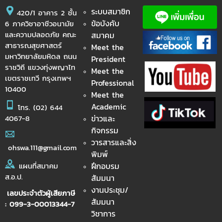
ระบบสมาชิก
420/1 อาคาร 2 ชั้น
ข้อบังคับ
6 ภาควิชาอาชีวอนามัย
และความปลอดภัย คณะ
สมาคม
สาธารณสุขศาสตร์
Meet the
มหาวิทยาลัยมหิดล ถนน
President
ราชวิถี แขวงทุ่งพญาไท
Meet the
เขตราชเทวี กรุงเทพฯ
Professional
10400
Meet the
Academic
โทร.
(02) 644
ข่าวและ
4067-8
กิจกรรม
วารสารและสิ่ง
ohswa.111@gmail.com
พิมพ์
ฝึกอบรม
แผนที่สมาคม
ส.อ.ป.
สัมมนา
งานประชุม/
เลขประจำตัวผู้เสียภาษี
สัมมนา
: 099-3-00013344-7
วิชาการ