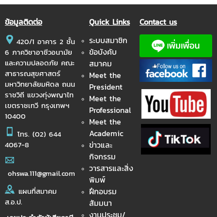
ข้อมูลติดต่อ
Quick Links
Contact us
ระบบสมาชิก
420/1 อาคาร 2 ชั้น
ข้อบังคับ
6 ภาควิชาอาชีวอนามัย
และความปลอดภัย คณะ
สมาคม
สาธารณสุขศาสตร์
Meet the
มหาวิทยาลัยมหิดล ถนน
President
ราชวิถี แขวงทุ่งพญาไท
Meet the
เขตราชเทวี กรุงเทพฯ
Professional
10400
Meet the
Academic
โทร.
(02) 644
ข่าวและ
4067-8
กิจกรรม
วารสารและสิ่ง
ohswa.111@gmail.com
พิมพ์
ฝึกอบรม
แผนที่สมาคม
ส.อ.ป.
สัมมนา
งานประชุม/