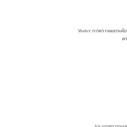
Water การตรวจสอบระดับน้ำใ
ตร
Air การตรวจระบบแ