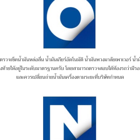
รวจเช็คน้ำมันหล่อลื่น น้ำมันเกียร์อัตโนมัติ น้ำมันพวงมาลัยเพาเวอร์ น้ำ
ม
องท้ายให้อยู่ในระดับมาตรฐานครับ โดยสามารถ
ตรวจสอบใต้ท้องรถว่ามีรอย
และควรเปลี่ยนถ่ายน้ำมันเครื่องตามระยะที่บริษัทกำหนด