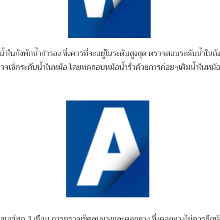
นถังพักน้ำสำรอง ซึ่งควรที่จะอยู่ในระดับสูงสุด
ตรวจสอบระดับน้ำในถัง
วจเช็คระดับน้ำในหม้อ
โดยทดสอบหม้อน้ำรั่วด้วยการค่อยๆเติมน้ำในหม้อ
อร์ทุก 3 เดือน การตรวจเช็คลมยางและดอกยาง ซึ่งดอกยางไม่ควรลึกน้อ