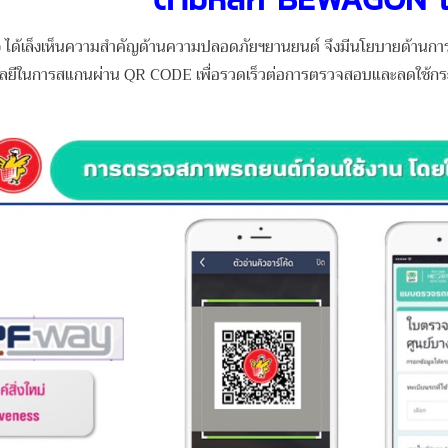
ดาว) ได้เล็งเห็นความสำคัญด้านความปลอดภัยฯยานยนต์ จึงมีนโยบายด
ลยีในการสแกนผ่าน QR CODE เพื่อรวดเร็วต่อการตรวจสอบและลดใช้กระดา