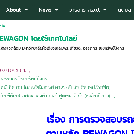
About
News
วารสาร ส.อ.ป.
นิตยสา
.14
EWAGON โดยใช้เทคโนโลยี
่งแวดล้อม มหาวิทยาลัยหัวเฉียวเฉลิมพระเกียรติ
,
อรรถกร ไชยทรัพย์มังกร
อ 02/10/2564...,
ุณอรรถกร ไชยทรัพย์มังกร
้าหน้าที่ความปลอดภัยในการทำงานระดับวิชาชีพ (จป.วิชาชีพ
)
ิษัท
ซีพีเอฟ เรสเทอรองท์ แอนด์ ฟู้ดเชน จำกัด
(ธุรกิจห้าดาว)
...,
เรื่อง
การตรวจสอบรถย
ตามหลัก
BEWAGON
โ