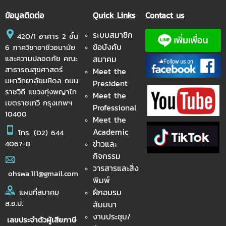
ข้อมูลติดต่อ
Quick Links
Contact us
ระบบสมาชิก
420/1 อาคาร 2 ชั้น
ข้อบังคับ
6 ภาควิชาอาชีวอนามัย
และความปลอดภัย คณะ
สมาคม
สาธารณสุขศาสตร์
Meet the
มหาวิทยาลัยมหิดล ถนน
President
ราชวิถี แขวงทุ่งพญาไท
Meet the
เขตราชเทวี กรุงเทพฯ
Professional
10400
Meet the
Academic
โทร.
(02) 644
ข่าวและ
4067-8
กิจกรรม
วารสารและสิ่ง
ohswa.111@gmail.com
พิมพ์
ฝึกอบรม
แผนที่สมาคม
ส.อ.ป.
สัมมนา
งานประชุม/
เลขประจำตัวผู้เสียภาษี