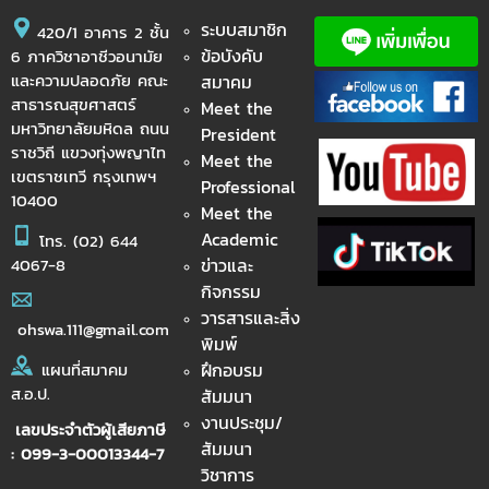
ระบบสมาชิก
420/1 อาคาร 2 ชั้น
ข้อบังคับ
6 ภาควิชาอาชีวอนามัย
และความปลอดภัย คณะ
สมาคม
สาธารณสุขศาสตร์
Meet the
มหาวิทยาลัยมหิดล ถนน
President
ราชวิถี แขวงทุ่งพญาไท
Meet the
เขตราชเทวี กรุงเทพฯ
Professional
10400
Meet the
Academic
โทร.
(02) 644
ข่าวและ
4067-8
กิจกรรม
วารสารและสิ่ง
ohswa.111@gmail.com
พิมพ์
ฝึกอบรม
แผนที่สมาคม
ส.อ.ป.
สัมมนา
งานประชุม/
เลขประจำตัวผู้เสียภาษี
สัมมนา
: 099-3-00013344-7
วิชาการ