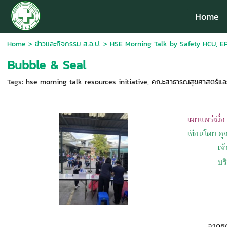
Home
Home
>
ข่าวและกิจกรรม ส.อ.ป.
>
HSE Morning Talk by Safety HCU, EP
Bubble & Seal
Tags:
hse morning talk resources initiative
,
คณะสาธารณสุขศาสตร์และสิ
เผยแพร่เมื่
เขียนโดย ค
เจ
บร
จากสถานการ