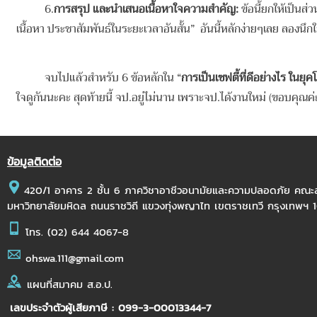
6.
การสรุป และนำเสนอเนื้อหาใจความสำคัญ
:
ข้อนี้ยกให้เป็นส
เนื้อหา ประชาสัมพันธ์ในระยะเวลาอันสั้น” อันนี้หลักง่ายๆเลย ลองนึ
จบไปแล้วสำหรับ 6 ข้อหลักใน “
การเป็นเซฟตี้ที่ดีอย่างไร ในยุ
ใจดูกันนะคะ สุดท้ายนี้ จป.อยู่ไม่นาน เพราะจป.ได้งานใหม่ (ขอบคุณค่
ข้อมูลติดต่อ
420/1 อาคาร 2 ชั้น 6 ภาควิชาอาชีวอนามัยและความปลอดภัย คณ
มหาวิทยาลัยมหิดล ถนนราชวิถี แขวงทุ่งพญาไท เขตราชเทวี กรุงเทพฯ
โทร.
(02) 644 4067-8
ohswa.111@gmail.com
แผนที่สมาคม ส.อ.ป.
เลขประจำตัวผู้เสียภาษี : 099-3-00013344-7