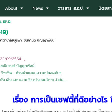
About
News
วารสาร ส.อ.ป.
นิตยสา
, EP.12
-19)
วิทยาลัยบูรพา
,
ชนิกานต์ ปัญญาพืชน์
อ 22/09/2564...,
ณชนิกานต์ ปัญญาพืชน์
.วิชาชีพ - หัวหน้าแผนกความปลอดภัยฯ
ิษัท เอ็น เอช เค สปริง (ประเทศไทย) จำกัด.
..,
เรื่อง
การเป็นเซฟตี้ที่ดีอย่างไร
ยาวรุ่นเหล่าจป.ร่วมวิชาชีพทุกคน คงจะปวดหัวกับสถานการณ์โรคระบา