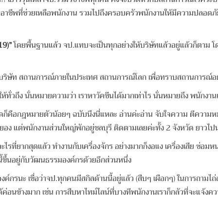
็นอาชีพที่ช่วยเหลือพนักงาน รวมไปถึงครอบครัวพนักงานให้มีความปลอดภัยใ
19)”
โดยพื้นฐานแล้ว จป.แทบจะเป็นทุกอย่างให้บริษัทแล้วอยู่แล้วก็ตาม โด
ิษัท สถานการณ์ภายในประเทศ สถานการณ์โลก เพื่อทราบสถานการณ์อย่างทันท
์ให้ทั่วถึง นั่นหมายความว่า เราหาวัคซีนได้มากเท่าไร นั่นหมายถึง พนั
ัดก็คือกฎหมายตัวน้อยๆ ฉบับนึงนี่แหละ อ่านค่ะอ่าน จับใจความ ตีความห
งหวัดระยอง แต่พนักงานส่วนใหญ่พักอยู่ชลบุรี ติดตามเลยค่ะทั้ง 2 จังหวัด ยา
นอะไรที่ยากสุดแล้ว ทำงานกับเครื่องจักร อย่างมากก็งอแง เครื่องเสีย ซ
้ขึ้นอยู่กับวัฒนธรรมองค์กรด้วยอีกส่วนหนึ่ง
์กรนะ เชื่อว่าจป.ทุกคนมีสกิลด้านนี้อยู่แล้ว (สืบๆ เผือกๆ) ในการถามไ
เราได้ค่อนข้างมาก เช่น การสืบหาไทม์ไลน์ที่บางทีพนักงานเราก็กลัวที่จะ