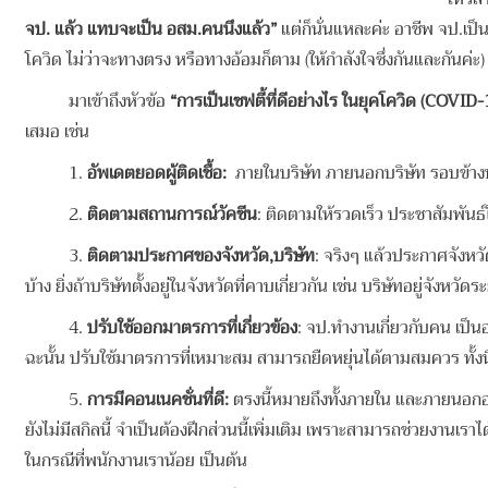
จป. แล้ว แทบจะเป็น อสม.คนนึงแล้ว”
แต่ก็นั่นแหละค่ะ อาชีพ จป.เป
โควิด ไม่ว่าจะทางตรง หรือทางอ้อมก็ตาม (ให้กำลังใจซึ่งกันและกันค่ะ)
มาเข้าถึงหัวข้อ
“การเป็นเซฟตี้ที่ดีอย่างไร ในยุคโควิด
(COVID-
เสมอ เช่น
1.
อัพเดตยอดผู้ติดเชื้อ
:
ภายในบริษัท ภายนอกบริษัท รอบข้างบร
2.
ติดตามสถานการณ์วัคซีน
: ติดตามให้รวดเร็ว ประชาสัมพันธ
3.
ติดตามประกาศของจังหวัด,บริษัท
: จริงๆ แล้วประกาศจังหว
บ้าง ยิ่งถ้าบริษัทตั้งอยู่ในจังหวัดที่คาบเกี่ยวกัน เช่น บริษัทอยู่จั
4.
ปรับใช้ออกมาตรการที่เกี่ยวข้อง
: จป.ทำงานเกี่ยวกับคน เป็
ฉะนั้น ปรับใช้มาตรการที่เหมาะสม สามารถยืดหยุ่นได้ตามสมควร ทั้งนี
5.
การมีคอนเนคชั่นที่ดี
:
ตรงนี้หมายถึงทั้งภายใน และภายนอกองค
ยังไม่มีสกิลนี้ จำเป็นต้องฝึกส่วนนี้เพิ่มเติม เพราะสามารถช่วยงาน
ในกรณีที่พนักงานเราน้อย เป็นต้น