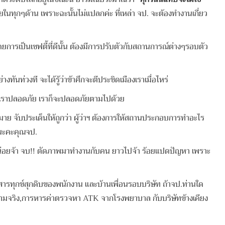
นทุกๆด้าน เพราะฉะนั้นไม่แปลกค่ะ ที่เหล่า จป. จะต้องทำงานเกี่ยว
ยการเป็นเซฟตี้ที่ดีนั้น ต้องมีการปรับตัวกับสถานการณ์ต่างๆรอบตัว
่วงที จะได้รู้ว่าข้าศึกจะตีประชิดเมืองเราเมื่อไหร่
กงานเราปลอดภัย เราก็จะปลอดภัยตามไปด้วย
มาย จับประเด็นให้ถูกว่า ผู้ว่าฯ ต้องการให้สถานประกอบการทำอะไร
วไปนะคะคุณจป.
่อมหน่อยจ้า จบ!! ตัดภาพมาทำงานกับคน ยาวไปจ้า ร้อยแปดปัญหา เพราะ
ถ่สารทุกข์สุกดิบของพนักงาน และบ้านเพื่อนรอบบริษัท ถ้าจป.ท่านใด
แจ้งความจริง,การหารค่าตรวจหา ATK จากโรงพยาบาล กับบริษัทข้างเคียง