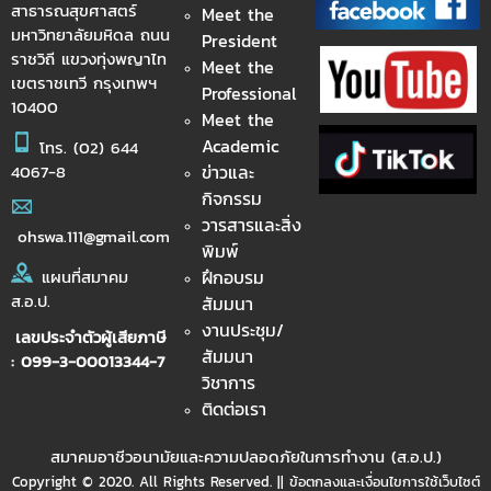
สาธารณสุขศาสตร์
Meet the
มหาวิทยาลัยมหิดล ถนน
President
ราชวิถี แขวงทุ่งพญาไท
Meet the
เขตราชเทวี กรุงเทพฯ
Professional
10400
Meet the
Academic
โทร.
(02) 644
ข่าวและ
4067-8
กิจกรรม
วารสารและสิ่ง
ohswa.111@gmail.com
พิมพ์
ฝึกอบรม
แผนที่สมาคม
ส.อ.ป.
สัมมนา
งานประชุม/
เลขประจำตัวผู้เสียภาษี
สัมมนา
: 099-3-00013344-7
วิชาการ
ติดต่อเรา
สมาคมอาชีวอนามัยและความปลอดภัยในการทำงาน (ส.อ.ป.)
Copyright © 2020. All Rights Reserved. || ข้อตกลงและเงื่อนไขการใช้เว็บไซต์