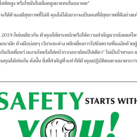
ันโลหิตสูง หรือไขมันในเลือดสูงมาแทนในอนาคต”
ห้ตัวเองมีสุขภาพที่ไม่ดี คุณไม่ได้อยากจะเป็นคนที่มีสุขภาพที่ดีอย่างแท
 ก็เช่นเดียวกัน ตัวคุณได้ตระหนักหรือให้ความสำคัญมากน้อยแค่ไหน ถ้
นามัย ล้างมือบ่อยๆ เว้นระยะห่าง หลีกเลี่ยงการไปยังสถานที่แออัดด้วยผู
ยกันกับเพื่อนร่วมงานโดยไม่ใส่หน้ากากอนามัยแป๊ปเดียว” ไม่เป็นไรหรอก แป
นคุณได้เช่นกัน ดังนั้น
สิ่งที่สำคัญที่จะทำให้ตัวคุณปฏิบัติตนตามมาต