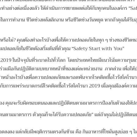
ำอย่างต่อเนื่องแล้ว
ให้ดำเนินการขยายผลต่อให้กับทุกคนในองค์กร
นการทำงาน ชีวิตช่วงหลังเลิกงาน หรือชีวิตช่วงวันหยุด หากถ้าคุณได้ร
ม่? คุณต้องทำอะไรบ้างเพื่อให้ความปลอดภัยในทุก ๆ ช่วงของชีวิตของค
วามปลอดภัยในชีวิตต้องเริ่มต้นที่ตัวคุณ “Safety Start with You”
19 ในปัจจุบันที่ระบาดไปทั่วโลก โดยประเทศไทยมีแนวโน้มความรุนแรงค่อน
งร่วมมือกันปฏิบัติตามบทบาทหน้าที่ของแต่ละหน่วยงาน ภาคส่วน เพื่อให้ป
ทำหน้าอะไรบ้างเพื่อความปลอดภัยและรอดพ้นจากโรคติดเชื้อไวรัสโคโร
ี่ยวกับการแพร่ระบาดกรณีโรคติดเชื้อไวรัสโคโรนา 2019 เมื่อคุณมีองค์ความ
กต้อง คุณจะรับผิดชอบตนเองและปฏิบัติตนตามมาตรการป้องกันตัวเองให้ปลอ
ตามมาตรการ ตัวคุณก็จะได้รับความปลอดภัย” แต่ถ้าคุณไม่ปฏิบัติตนตา
ดลงลง แต่กลับมีพฤติกรรมตรงกันข้าม คือ กินอาหารที่ไขมันสูงบ่อย ๆ ไม่ออก