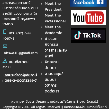
สาธารณสุขศาสตร์
Meet the
มหาวิทยาลัยมหิดล ถนน
President
ราชวิถี แขวงทุ่งพญาไท
Meet the
เขตราชเทวี กรุงเทพฯ
Professional
10400
Meet the
Academic
โทร.
(02) 644
ข่าวและ
4067-8
กิจกรรม
วารสารและสิ่ง
ohswa.111@gmail.com
พิมพ์
ฝึกอบรม
แผนที่สมาคม
ส.อ.ป.
สัมมนา
งานประชุม/
เลขประจำตัวผู้เสียภาษี
สัมมนา
: 099-3-00013344-7
วิชาการ
ติดต่อเรา
สมาคมอาชีวอนามัยและความปลอดภัยในการทำงาน (ส.อ.ป.)
Copyright © 2020. All Rights Reserved. || ข้อตกลงและเงื่อนไขการใช้เว็บไซต์