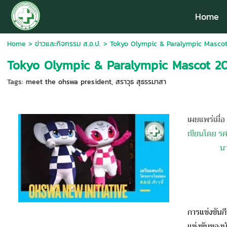
Home
Home
>
ข่าวและกิจกรรม ส.อ.ป.
>
Tokyo Olympic & Paralympic Masco
Tokyo Olympic & Paralympic Mascot 2
Tags:
meet the ohswa president
,
สราวุธ สุธรรมาสา
เผยแพร่เมื่
เขียนโดย รศ
นายกสมาค
การแข่งขันกีฬ
แข่งขันของนั