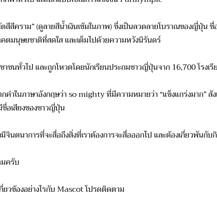
มัตสึสีคราม” (ดูลายสีน้ำเงินเข้มในภาพ) ซึ่งเป็นลวดลายโบราณของญี่ปุ่น 
อนาคตมนุษยชาติ
ที่สดใส และเต็มไปด้วยความหวังนิรันดร์
ชาชนทั่วไป และถูกโหวตโดยนักเรียนประถมชาวญี่
ปุ่นจาก 16,700 โรงเร
กคำในภาษาอังกฤษว่า so mighty ที่มีความหมายว่า “แข็งแกร่งมาก” สังเก
ชื่อเสี
ยงของชาวญี่ปุ่น
ีจินตนาการที่จะสื่อถึงสิ่
งที่เราต้องการจะสื่อออกไป และต้องเกี่ยวพันกับก
ามครับ
กี่ยวข้องอย่างไรกับ Mascot โปรดติดตาม