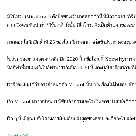
มิไรโทวะ (Miraitowa) คือชื่อของเจ้ามาสคอตตัวนี้ ที่มีลวดลาย “อิจิ
ส่วน Towa ที่แปลว่า ‘นิรันดร์’ ดังนั้น มิไรโทวะ จึงเป็นตัวแทนของ
มาสคอตโอลิมปิกตัวที่ 26 ของโลกนี้มาจากการส่งเข้าประกวด
ของประ
ในส่วนของมาสคอตพาราลิมปิก 2020 นั้น ชื่อโซเมตี้ (Someity) มาจา
นักกีฬาที่มาแข่งขันในกีฬาพารา
ลิมปิก 2020 นี้ และผูกโยงถึงซากุระที่มี
เราจึงจะเห็นได้ว่า การกำหนดตัว Mascot นั้น เป็นเรื่องไม่ง่ายเลย ต้องม
เจ้า Mascot มาจากไหน เราใช้ในกิจกรรมอะไรบ้าง ฯลฯ น่าสนใจติดต
เร็ว ๆ นี้ เชิญพบกับโครงการใหม่เอี่ยมล่าสุ
ดของสอป. จะคืออะไร และเ
#OHSWA