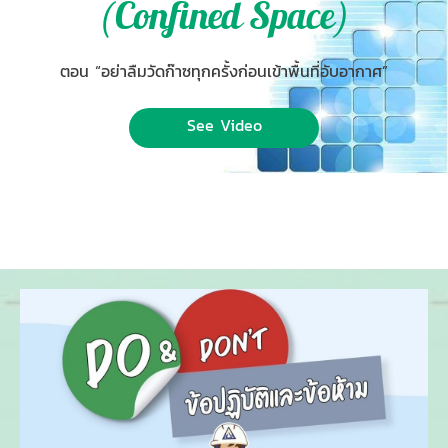
(Confined Space)
ตอน “อย่าลืมวัดก๊าซทุกครั้งก่อนเข้าพื้นที่อับอากาศ”
See Video