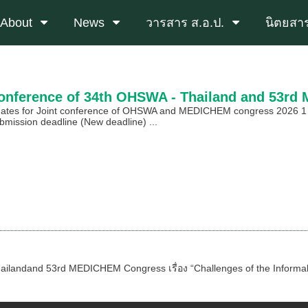
About
News
วารสาร ส.อ.ป.
นิตยสาร
Conference of 34th OHSWA - Thailand and 53r
dates for Joint conference of OHSWA and MEDICHEM congress 2026 1 
bmission deadline (New deadline) ...
landand 53rd MEDICHEM Congress เรื่อง “Challenges of the Informal 