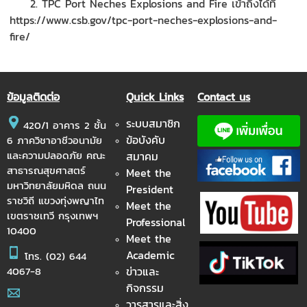
2. TPC Port Neches Explosions and Fire เข้าถึงได้ที่
https://www.csb.gov/tpc-port-neches-explosions-and-
fire/
ข้อมูลติดต่อ
Quick Links
Contact us
ระบบสมาชิก
420/1 อาคาร 2 ชั้น
ข้อบังคับ
6 ภาควิชาอาชีวอนามัย
และความปลอดภัย คณะ
สมาคม
สาธารณสุขศาสตร์
Meet the
มหาวิทยาลัยมหิดล ถนน
President
ราชวิถี แขวงทุ่งพญาไท
Meet the
เขตราชเทวี กรุงเทพฯ
Professional
10400
Meet the
Academic
โทร.
(02) 644
ข่าวและ
4067-8
กิจกรรม
วารสารและสิ่ง