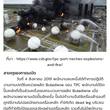
ที่มา : https://www.csb.gov/tpc-port-neches-explosions-
and-fire/
สาเหตุของการระเบิด
วันที่
4
สิงหาคม
2019
พนัก
งานคนหนึ่งได้ทำการปฏิบัติ
งานตามปกติในหน่วยผลิต
Butadiene
ของ
TPC
พนัก
งานได้ปิด
ปั๊มหลักที่เป็นส่วนหนึ่งของกระบวนการผลิต
Butadiene
เมื่อ
พนัก
งานพยายามเปิดปั๊มอีกครั้ง ปั๊มไม่ทำงาน
จึงใช้เครื่องสำรองที่
ถูกใช้งานไม่บ่อยนักแทนเครื่องหลัก ทำให้เกิด
dead leg
บริเวณ
ท่อที่
ทำให้
ไม่มีของเหลวไหลผ่านเครื่องหลัก รวมถึงไม่มีพนักงาน