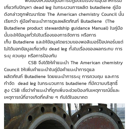
พบช่องโหว่ของคู่มือการปฏิบัติในโรงงานอุตสาหกรรม
เกี่ยวกับปัญหา
dead leg
ในกระบวนการผลิต
butadiene
คู่มือ
ดังกล่าวถูกพัฒนาโดย
The American chemistry Council
นั้น
เรียกว่า คู่มือคำแนะนำการดูแลผลิตภัณฑ์
Butadiene
(
The
Butadiene product stewardship guidance Manual)
ในคู่มือ
นั้นจะให้ข้อมูลทั่วไปในเรื่องของการจัดการ หรือการ
เก็บ
Butadiene
และให้ข้อมูลโดยรวมของพอลิเมอร์
ป็
อปคอร
์น
แต่
ไม่ได้บอกข้อมูลเกี่ยวกับ
dead leg
ทั้งในเรื่องของผลกระทบ การ
ระบุ ควบคุม หรือการป้องกัน
CSB
จึงได้ให้คำแนะนำ
The American chemistry
Council
ให้เพิ่มคำแนะนำในคู่มือคำแนะนำการดูแล
ผลิตภัณฑ์
Butadiene
โดยแนะนำการระบุ การควบคุม และการ
กำจัด
dead leg
ในกระบวนการ
butadiene
ที่มีความบริสุทธิ์
สูง
CSB
เชื่อว่าคำแนะนำที่ถูกเพิ่มจะช่วยป้องกันเหตุการณ์นี้และ
เหตุการณ์ที่อาจเกิดที่คล้าย ๆ กันได้ในอนาคต