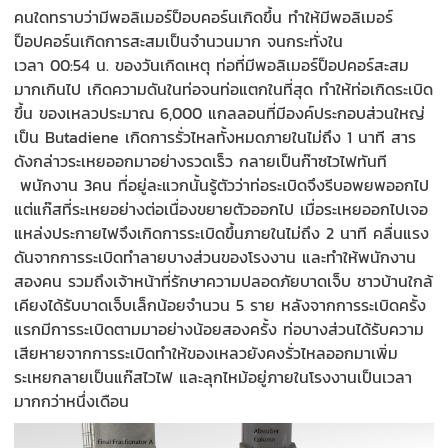
คนใดทราบว่ามีพอลิเมอร์
ป็
อบคอร
์น
เกิดขึ้น ทำให้มีพอลิเมอร์
ป็
อปคอร
์น
เกิดการสะสมเป็นจำนวนมาก จนกระทั่งใน
เวลา
00:54
น. ของวันเกิดเหตุ ท่อที่มีพอลิ
เมอร์
ป็
อปคอร์สะสม
มากเกินไป เกิดความดันในท่อจนท่อแตกในที่สุด
ทำให้
ท่อ
เกิด
ระเบิด
ขึ้น ของเหลวประมาณ
6,000
แกลลอนที่มีองค์ประกอบส่วนใหญ่
เป็น
Butadiene
เกิดการรั่วไหลทั้งหมดภายในไม่ถึง
1
นาที สาร
ดังกล่าวระเหยออกมาอย่างรวดเร็ว กลายเป็นก๊าซไวไฟทันที
พนักงาน
3
คน ที่อยู่ละแวกนั้นรู้ตัวว่าท่อระเบิดจึงรีบอพยพออกไป
แต่แก๊สที่ระเหยอย่างต่อเนื่องขยายตัวออกไป เมื่อระเหยออกไปเจอ
แหล่งประกายไฟจึงเกิดการระเบิดขึ้นภายในไม่ถึง
2
นาที คลื่น
แรง
ดัน
จากการระเบิด
ทำลายบางส่วนของโรงงาน และทำให้พนักงาน
สองคน รวมถึงเจ้าหน้าที่รักษาความปลอดภัยบาดเจ็บ ชาวบ้านใกล้
เคียงได้รับบาดเจ็บเล็กน้อยจำนวน
5
ราย หลังจากการระเบิดครั้ง
แรกมีการระเบิดตามมาอย่างน้อยสองครั้ง ท่อบางส่วนได้รับความ
เสียหายจากการระเบิดทำให้ของเหลวยังคงรั่วไหลออกมาเพิ่ม
ระเหยกลายเป็นแก๊สไวไฟ และลุกไหม้อยู่ภายในโรงงานเป็นเวลา
มากกว่าหนึ่งเดือน