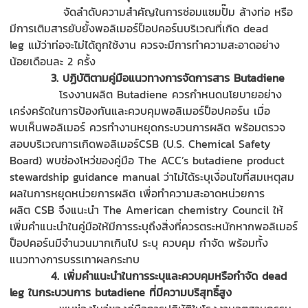
จัดลำดับความสำคัญในการซ่อมแซมปั๊ม ล้างท่อ หรือ
มีการเติมสารยับยั้งพอลิเมอร์
ป็
อปคอร์นบริ
เว
ณที่เกิด
dead
leg
แม้ว่าท่อจะไม่ได้ถูกใช้งาน
ควร
จะมีการทำความสะอาดอย่าง
น้อยเดือนละ
2
ครั้ง
3. ปฏิบัติตามคู่มือแนวทางการจัดการสาร Butadiene
โรงงานผลิต
Butadiene
ควรกำหนดนโยบายอย่าง
เคร่งครัดในการป้องกันและควบคุมพอลิเมอร์
ป็
อปคอร
์น
เมื่อ
พบเห็นพอลิเมอร์ ควรทำงานหยุดกระบวนการผลิต พร้อมตรวจ
สอบบริเวณการเกิดพอลิเมอร์
CSB
(
U.S. Chemical Safety
Board
)
พบช่องโหว่ของคู่มือ
The ACC’s butadiene product
stewardship guidance manual
ว่าไม่ได้ระบุเงื่อนไขที่สมเหตุสม
ผลในการหยุดหน่วยการผลิต เพื่อทำความสะอาดหน่วยการ
ผลิต
CSB
จึงแนะนำ
The American chemistry Council
ให้
เพิ่มคำแนะนำในคู่มือ
ให้
มีการระบุถึงสิ่งที่ควรตระหนักหากพอลิเมอร์
ป็
อปคอร
์น
มีจำนวนมากเกินไป ระบุ ควบคุม กำจัด พร้อมทั้ง
แนวทางการบรรเทาผลกระทบ
4. เพิ่มคำแนะนำในการระบุและควบคุมหรือกำจัด dead
leg ในกระบวนการ butadiene ที่มีความบริสุทธิ์สูง