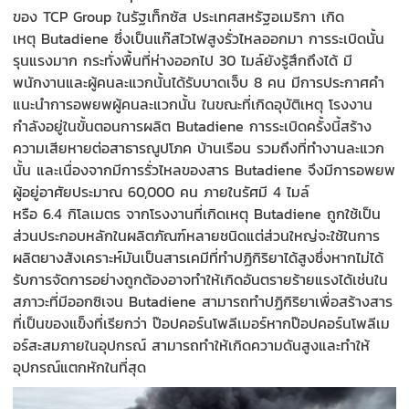
ของ
TCP Group
ในรัฐเท
็กซัส
ประเทศสหรัฐอเมริกา เกิด
เหตุ
Butadiene
ซึ่งเป็นแก๊สไวไฟสูงรั่วไหลออกมา การระเบิดนั้น
รุนแรงมาก กระทั่งพื้นที่ห่างออกไป
30
ไมล์ยังรู้สึกถึงได้ มี
พนักงานและผู้คนละแวกนั้นได้รับบาดเจ็บ
8
คน มีการประกาศคำ
แนะนำการอพยพผู้คนละแวกนั้น ในขณะที่เกิดอุบัติเหตุ โรงงาน
กำลังอยู่ในขั้นตอนการผลิต
Butadiene
การระเบิดครั้งนี้สร้าง
ความเสียหายต่อสาธารณ
ปโภค บ้านเรือน รวมถึงที่ทำงานละแวก
นั้น และเนื่องจากมีการรั่วไหลของสาร
Butadiene
จึงมีการอพยพ
ผู้อยู่อาศัยประมาณ
60,000
คน ภายในรัศมี
4
ไมล์
หรือ
6.4
กิโลเมตร จากโรงงานที่เกิดเหตุ
Butadiene
ถูกใช้เป็น
ส่วนประกอบหลักในผลิตภัณฑ์หลายชนิดแต่ส่วนใหญ่จะใช้ในการ
ผลิตยางสังเคราะห์มันเป็นสารเคมีที่ทำปฏิกิริยาได้สูงซึ่งหากไม่ได้
รับการจัดการอย่างถูกต้องอาจทำให้เกิดอันตรายร้ายแรงได้เช่นใน
สภาวะที่มีออกซิเจน
Butadiene
สามารถทำปฏิกิริยาเพื่อสร้างสาร
ที่เป็นของแข็งที่เรียกว่า
ป๊
อปคอร
์น
โพลีเมอร์
หาก
ป๊
อปคอร
์น
โพลีเม
อร์สะสมภายในอุปกรณ์
สามารถทำให้
เกิด
ความดันสูงและทำให้
อุปกรณ์แตกหักในที่สุด