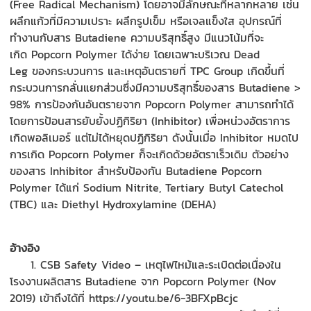
(
Free Radical Mechanism)
โดยอาจมีลักษณะที่หลากหลาย เช่น
ผลึกแก้วที่มีความเปราะ ผลึกรูปเข็ม หรือเจลแข็งใส อุปกรณ์ที่
ทำงานกับสาร
Butadiene
ความบริสุทธิ์สูง มีแนวโน้มที่จะ
เกิด
Popcorn Polymer
ได้ง่าย โดยเฉพาะบริเวณ
Dead
Leg
ของกระบวนการ และเหตุอันตรายที่
TPC Group
เกิดขึ้นที่
กระบวนการกลั่นแยกส่วนซึ่งมีความบริสุทธิ์ของสาร
Butadiene >
98%
การป้องกันอันตรายจาก
Popcorn Polymer
สามารถทำได้
โดยการป้อนสารยับยั้งปฏิกิริยา (
Inhibitor)
เพื่อหน่วงอัตราการ
เกิดพอลิเมอร์ แต่ไม่ได้หยุดปฏิกิริยา ดังนั้นเมื่อ
Inhibitor
หมดไป
การเกิด
Popcorn Polymer
ก็จะเกิดด้วยอัตราเร็วเดิม ตัวอย่าง
ของสาร
Inhibitor
สำหรับป้องกัน
Butadiene Popcorn
Polymer
ได้แก่
Sodium Nitrite, Tertiary Butyl Catechol
(TBC)
และ
Diethyl Hydroxylamine (DEHA)
อ้างอิง
1. CSB Safety Video – เหตุไฟไหม้และระเบิดต่อเนื่องใน
โรงงานผลิตสาร Butadiene จาก Popcorn Polymer (Nov
2019) เข้าถึงได้ที่ https://youtu.be/6-3BFXpBcjc