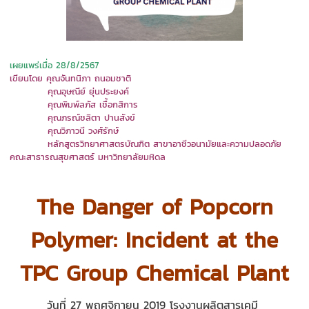
เผยแพร่เมื่อ 28/8/2567
เขียนโดย คุณ
จันทนิภา ถนอมชาติ
คุณอุษ
ณ
ีย์
ยุ่นประยง
ค์
คุณพิมพ์ล
ภัส
เชื้อกสิการ
คุณภรณ
์ช
ลิตา ปานสังข์
คุณวิภาวนี วงศ์รักษ์
หลักสูตร
วิทยา
ศา
สตรบัณฑิต สาขาอาชีวอนามัยและความปลอดภัย
คณะสาธารณสุขศาสตร์ มหาวิทยาลัยมหิดล
The Danger of Popcorn
Polymer: Incident at the
TPC Group Chemical Plant
วันที่
27
พฤศจิกายน
2019
โรงงานผลิตสารเคมี