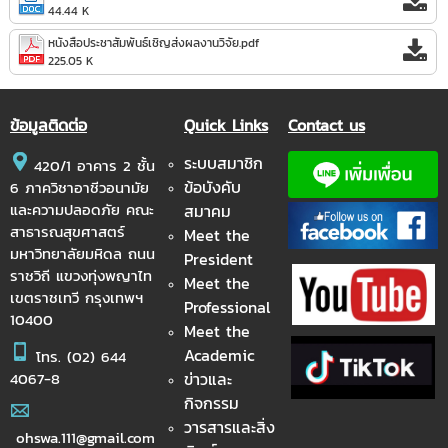
44.44 K
หนังสือประชาสัมพันธ์เชิญส่งผลงานวิจัย.pdf
225.05 K
ข้อมูลติดต่อ
Quick Links
Contact us
ระบบสมาชิก
420/1 อาคาร 2 ชั้น
ข้อบังคับ
6 ภาควิชาอาชีวอนามัย
และความปลอดภัย คณะ
สมาคม
สาธารณสุขศาสตร์
Meet the
มหาวิทยาลัยมหิดล ถนน
President
ราชวิถี แขวงทุ่งพญาไท
Meet the
เขตราชเทวี กรุงเทพฯ
Professional
10400
Meet the
Academic
โทร.
(02) 644
ข่าวและ
4067-8
กิจกรรม
วารสารและสิ่ง
ohswa.111@gmail.com