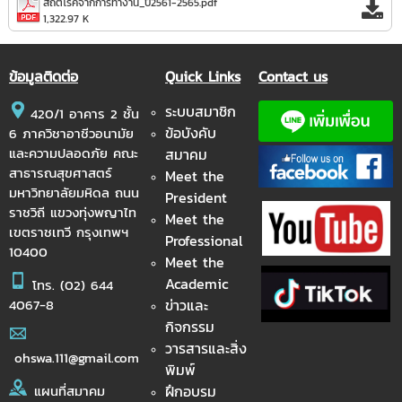
สถิติโรคจากการทำงาน_ปี2561-2565.pdf
1,322.97 K
ข้อมูลติดต่อ
Quick Links
Contact us
ระบบสมาชิก
420/1 อาคาร 2 ชั้น
ข้อบังคับ
6 ภาควิชาอาชีวอนามัย
และความปลอดภัย คณะ
สมาคม
สาธารณสุขศาสตร์
Meet the
มหาวิทยาลัยมหิดล ถนน
President
ราชวิถี แขวงทุ่งพญาไท
Meet the
เขตราชเทวี กรุงเทพฯ
Professional
10400
Meet the
Academic
โทร.
(02) 644
ข่าวและ
4067-8
กิจกรรม
วารสารและสิ่ง
ohswa.111@gmail.com
พิมพ์
ฝึกอบรม
แผนที่สมาคม