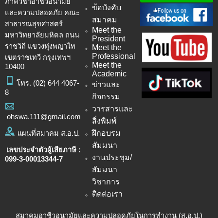
ภาควิชาอาชีวอนามัย
ข้อบังคับ
และความปลอดภัย คณะ
สมาคม
สาธารณสุขศาสตร์
Meet the
มหาวิทยาลัยมหิดล ถนน
President
ราชวิถี แขวงทุ่งพญาไท
Meet the
Professional
เขตราชเทวี กรุงเทพฯ
Meet the
10400
Academic
โทร.
(02) 644 4067-
ข่าวและ
8
กิจกรรม
วารสารและ
ohswa.111@gmail.com
สิ่งพิมพ์
ฝึกอบรม
แผนที่สมาคม ส.อ.ป.
สัมมนา
เลขประจำตัวผู้เสียภาษี :
งานประชุม/
099-3-00013344-7
สัมมนา
วิชาการ
ติดต่อเรา
สมาคมอาชีวอนามัยและความปลอดภัยในการทำงาน (ส.อ.ป.)