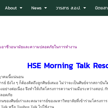
About
News
วารสาร ส.อ.ป.
นิตยสา
มอาชีวอนามัยและความปลอดภัยในการทำงาน
HSE Morning Talk Reso
กฎาคมนี้แน่นอน
ย์ ยังไง ๆ ก็ต้องคิดถึงลูกศิษย์เสมอ ไม่ว่าจะเป็นศิษย์จากสถาบัน
ใ
งอย่าง
ต่อเนื่อง จึงทำให้เกิดโครงการความร่ว
มมือระหว่างสอป. กั
ลอดภัย
ลงานของ
ศิ
ษย์เก่าและคณาจารย์ของมหาวิ
ทยาลัยที่เข้าร่วมโครงกา
alk หรือ Toolbox Talk ไปใช้งาน