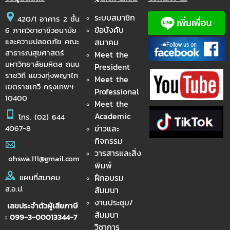
ระบบสมาชิก
420/1 อาคาร 2 ชั้น
ข้อบังคับ
6 ภาควิชาอาชีวอนามัย
และความปลอดภัย คณะ
สมาคม
สาธารณสุขศาสตร์
Meet the
มหาวิทยาลัยมหิดล ถนน
President
ราชวิถี แขวงทุ่งพญาไท
Meet the
เขตราชเทวี กรุงเทพฯ
Professional
10400
Meet the
Academic
โทร.
(02) 644
ข่าวและ
4067-8
กิจกรรม
วารสารและสิ่ง
ohswa.111@gmail.com
พิมพ์
ฝึกอบรม
แผนที่สมาคม
ส.อ.ป.
สัมมนา
งานประชุม/
เลขประจำตัวผู้เสียภาษี
สัมมนา
: 099-3-00013344-7
วิชาการ