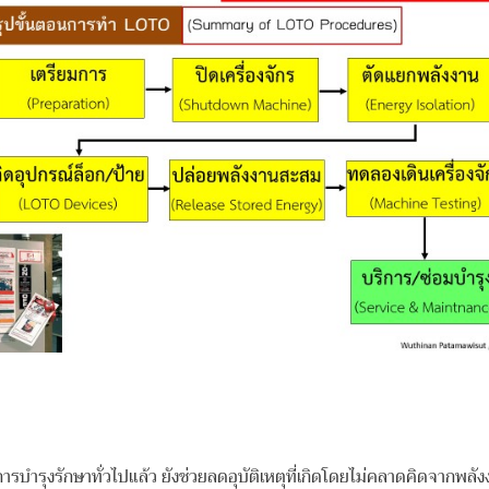
บำรุงรักษาทั่วไปแล้ว ยังช่วยลดอุบัติเหตุที่เกิดโดยไม่คลาดคิดจากพลังง