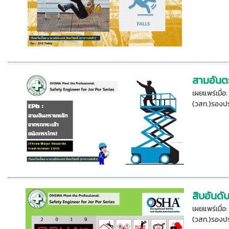
สามอันต
เผยแพร่เมื่
(วสท.)รองปร
สิบอันด
เผยแพร่เมื่
(วสท.)รองปร