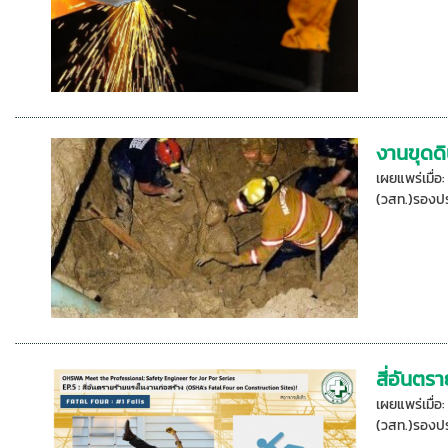
งานขุดดิ
เผยแพร่เมื่
(วสท.)รองปร
สี่อันตร
เผยแพร่เมื่
(วสท.)รองปร