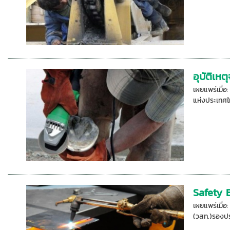
อุบัติเห
เผยแพร่เมื่
แห่งประเทศไ
Safety 
เผยแพร่เมื่
(วสท.)รองปร