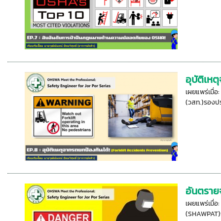
อุบัติเห
เผยแพร่เมื่
(วสท.)รองปร
อันตราย
เผยแพร่เมื่
(SHAWPAT)ก