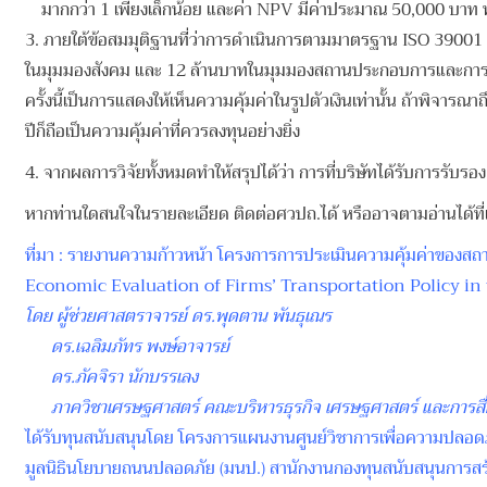
มากกว่า 1 เพียงเล็กน้อย และค่า NPV มีค่าประมาณ 50,000 บาท ทั้
3. ภายใต้ข้อสมมุติฐานที่ว่าการดำเนินการตามมาตรฐาน ISO 39001 
ในมุมมองสังคม และ 12 ล้านบาทในมุมมองสถานประกอบการและการประกัน
ครั้งนี้เป็นการแสดงให้เห็นความคุ้มค่าในรูปตัวเงินเท่านั้น ถ้าพิจา
ปีก็ถือเป็นความคุ้มค่าที่ควรลงทุนอย่างยิ่ง
4. จากผลการวิจัยทั้งหมดทำให้สรุปได้ว่า การที่บริษัทได้รับการรับร
หากท่านใดสนใจในรายละเอียด ติดต่อศวปถ.ได้ หรืออาจตามอ่านได้ที่เว
ที่มา : รายงานความก้าวหน้า โครงการการประเมินความคุ้มค่าข
Economic Evaluation of Firms’ Transportation Policy in
โดย
ผู้ช่วยศาสตราจารย์ ดร.พุดตาน พันธุเณร
ดร.เฉลิมภัทร พงษ์อาจารย์
ดร.ภัคจิรา นักบรรเลง
ภาควิชาเศรษฐศาสตร์ คณะบริหารธุรกิจ เศรษฐศาสตร์ และการสื่
ได้รับทุนสนับสนุนโดย โครงการแผนงานศูนย์วิชาการเพื่อความปลอ
มูลนิธินโยบายถนนปลอดภัย (มนป.) สานักงานกองทุนสนับสนุนการสร้