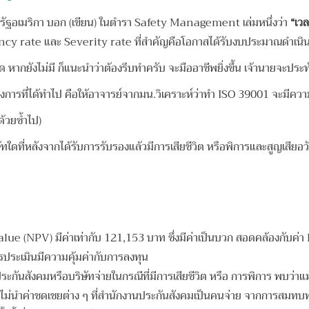
ัฐอเมริกา บอก (เขียน) ในตำรา Safety Management เล่มหนึ่งว่า
“เวล
uency rate และ Severity rate ที่สำคัญคือโอกาสได้รับงบประมาณดำเนิ
ด หากยังไม่มี ก็แนะนำว่าต้องรีบทำครับ จะมืออาชีพยิ่งขึ้น เจ้านายจะปร
การที่ได้ทำไป คือให้อาจารย์จากมน.วิเคราะห์ว่าทำ ISO 39001 จะมีควา
้วยซ้ำไป)
ิษัทใดที่หลังจากได้รับการรับรองแล้วมีการเสียชีวิต หรือพิการและสูญเสีย
alue (NPV) มีค่าเท่ากับ 121,153 บาท ซึ่งมีค่าเป็นบวก สอดคล้องกับค่า BC
ารประเมินมีความคุ้มค่ากับการลงทุน
ประกันสังคมหรือบริษัทจ่ายในกรณีที่มีการเสียชีวิต หรือ การพิการ พบว่าแ
มไวโดยไม่นำค่าชดเชยต่าง ๆ ที่สำนักงานประกันสังคมเป็นคนจ่าย จากการสมท