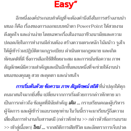
Easy
”
อีกหนึ่งองค์ประกอบสำคัญที่จะต้องคำนึงถึงในการสร้างงานนำ
เสนอ ก็คือ เรื่องของการออกแบบหน้าตา PowerPoint ให้สวยงาม
ดึงดูดใจ และอ่านง่าย โดยเฉพาะเรื่องในงานอาชีวอนามัยและความ
ปลอดภัยในการทำงานมีส่วนต้อง สร้างความตระหนัก โน้มน้าว จูงใจ
ให้ผู้เข้าร่วมปฏิบัติตามกฎระเบียบ ดำเนินตามกฎหมาย และเกิด
ทัศนคติที่ดี ซึ่งการเลือกใช้สีที่เหมาะสม และการเน้นข้อความ ภาพ
สัญลักษณ์มีความสำคัญและเป็นอีกขั้นตอนหนึ่งที่จะช่วยให้งานนำ
เสนอของคุณดู สวย สะดุดตา และน่าสนใจ
การเริ่มต้นด้วย ข้อความ ภาพ สัญลักษณ์ สถิติ
ที่น่าปลุกให้ทุก
คนมาสนใจมากยิ่งขึ้น เปลี่ยนจากการเริ่มด้วยการกล่าวทักทาย มา
เป็นการกล่าวถึง ข้อมูลที่มีนัยสำคัญ
เดิม …
กราบเรียนคณะผู้บริหาร
ผู้จัดการ และผู้เข้าร่วมอบรมทุกท่าน ในวันนี้เราจะมาเรียนรู้ถึงความ
เสี่ยงในการทำงานกับสารเคมี (กล่าวทักท่าน >> กล่าวหัวข้อการอบรม
>> เข้าสู่เนื้อหา)
ใหม่ …
จากสถิติการเสียชีวิต และอัตตราการเจ็บปวด