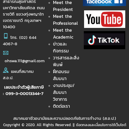
สาธารณสุขศาสตร์
Meet the
มหาวิทยาลัยมหิดล ถนน
President
ราชวิถี แขวงทุ่งพญาไท
Meet the
เขตราชเทวี กรุงเทพฯ
Professional
10400
Meet the
Academic
โทร.
(02) 644
ข่าวและ
4067-8
กิจกรรม
วารสารและสิ่ง
ohswa.111@gmail.com
พิมพ์
ฝึกอบรม
แผนที่สมาคม
ส.อ.ป.
สัมมนา
งานประชุม/
เลขประจำตัวผู้เสียภาษี
สัมมนา
: 099-3-00013344-7
วิชาการ
ติดต่อเรา
สมาคมอาชีวอนามัยและความปลอดภัยในการทำงาน (ส.อ.ป.)
Copyright © 2020. All Rights Reserved. || ข้อตกลงและเงื่อนไขการใช้เว็บไซต์