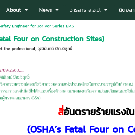
About
News
วารสาร ส.อ.ป.
นิตยสา
Safety Engineer for Jor Por Series EP.5
atal Four on Construction Sites)
t the professional
,
วุฒินันทน์ ปัทมวิสุทธิ์
22/09/2563....,
ินันทน์ ปัทมวิสุทธิ์
ิศวกรรมความปลอดภัย วิศวกรรมสถานแห่งประเทศไทย ในพระบรมราชูปถัมภ์ (วสท.)
กรรมการเทคโนโลยีไฟฟ้าและเครื่องจักรกล สมาคมส่งเสริมความปลอดภัยและอนามัยในก
มผู้ตรวจสอบอาคาร (BSA)
สี่
อันตรายร้ายแรงใน
(OSHA’s Fatal Four on C