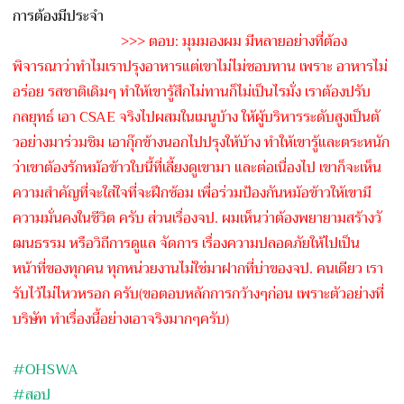
การต้องมีประจ
ำ
>>> ตอบ: มุมมองผม มีหลายอย่างที่ต้อง
พิจารณาว
่าทำไมเราปรุงอาหารแต่เขาไม
่ไม่ชอบทาน เพราะ อาหารไม่
อร่อย รสชาติเดิมๆ ทำให้เขารู้สึกไม่ทานก็ไม่เ
ป็นไรมั่ง เราต้องปรับ
กลยุทธ์ เอา CSAE จริงไปผสมในเมนูบ้าง ให้ผู้บริหารระดับสูงเป็นตั
วอย่างมาร่วมชิม เอากุ๊กข้างนอกไปปรุงให้บ้า
ง ทำให้เขารู้และตระหนัก
ว่าเข
าต้องรักหม้อข้าวใบนี้ที่เล
ี้ยงดูเขามา และต่อเนื่องไป เขาก็จะเห็น
ความสำคัญที่จะใ
ส่ใจที่จะฝึกซ้อม เพื่อร่วมป้องกันหม้อข้าวให
้เขามี
ความมั่นคงในชีวิต ครับ ส่วนเรื่องจป. ผมเห็นว่าต้องพยายามสร้างวั
ฒนธรรม หรือวิถีการดูแล จัดการ เรื่องความปลอดภัยให้ไปเป็น
หน้าที่ของทุกคน ทุกหน่วยงานไม่ใช่มาฝากที่บ
่าของจป. คนเดียว เรา
รับไว้ไม่ไหวหรอก ครับ(ขอตอบหลักการกว้างๆก่อ
น เพราะตัวอย่างที่
บริษัท ทำเรื่องนี้อย่างเอาจริงมาก
ๆครับ)
#OHSWA
#สอป