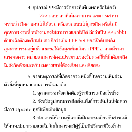
4. อุปกรณ์PPEมีการจัดการที่เพ
ียงพอหรือไม่ครับ
>>> ตอบ: เท่าที่เห็นจากภาพ และการเสวนา
ทราบว่า มีหลายคนไม่ได้สวม หรือสวมแบบไม่ถูกชนิด หรือไม่มี
คุณภาพ งานนี้ หน้างานคงไม่สามารถแจกให้ได
้ ถือว่าเป็น PPE ที่ทีม
ดับเพลิงต้องเตรียมไป
เอง ถือว่าเป็น PPE Set ของนักดับเพลิง
อุตสาหกรรมอย
ู่แล้ว และขอให้ข้อมูลเพิ่มเติมว่า
PPE อาจจะมีราคา
แพงพอควร หน่วยงานควรจัดงบประมาณรองร
ับตรงนี้ให้นักดับเพลิง
ในสั
งกัดด้วยนะครับ สงสารเขาที่ต้องเสี่ยง และเสียสละ
5. จากเหตุการณ์ที่เกิดจากรง.ห
มิงตี้ ในความเห็นส่วน
ตัวสิ่งที่ทุ
กหน่วยงานควรพัฒนาคือ
1. อุสาหกรรมจังหวัดต้องรู้ว่า
มีสารเคมีอะไรบ้าง
2. ผังหรือรูปแบบการติดตั้งแ
ท็งก์การเดินไลน์ท่อควร
มีกา
ร Update ทุกปีเพื่อเป็นข้อมูล
3. ปภ.ควรให้ความรู้และจัดฝึ
กอบรมเกี่ยวกับสารเคมี
ให้จน
ท.ปภ. ทราบและในวันนั้นควรจะมีผู้
รู้เป็นที่ปรึกษามิใช่เข้าด
ำ