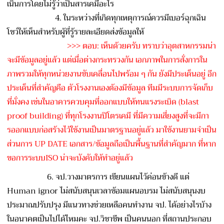
เนินการโดยไม่รู้ว่าเป็นสา
รเคมีอะไร
4. ในระหว่างที่เกิดทุกเหตุการ
ณ์ควรมีเบอร์ฉุกเฉิน
โชว์ให้
เห็นสำหรับผู้ที่รู้รายละเอ
ียดส่งข้อมูลให้
>>> ตอบ: เห็นด้วยครับ ทราบว่าอุตสาหกรรมน่า
จะมีข้
อมูลอยู่แล้ว แต่เมื่อต่างกระทรวงกัน เอกภาพในการสั่งการใน
ภาพรวม
ให้ทุกหน่วยงานขับเคลื่อนไป
พร้อม ๆ กัน ยังมีประเด็นอยู่ อีก
ประเด็นที่สำคัญคือ ตัวโรงงานเองต้องมีข้อมูล ทีมมีระบบการจัดเก็บ
ที่มั่ง
คง เช่นในอาคารควบคุมที่ออกแบบ
ให้ทนแรงระเบิด (blast
proof building) ที่ทุกโรงงานปิโตรเคมี ที่มีความเสี่ยงสูงที่จะมีก
า
รออกแบบก่อสร้างไว้ใช้งานเ
ป็นมาตรฐานอยู่แล้ว มาใช้งานยามจำเป็น
ส่วนการ UP DATE เอกสาร/
ข้อมูลถือเป็นพื้นฐานที่สำคั
ญมาก ที่หาก
ขอการระบบISO น่าจะบังคับให้ทำอยู่แล้ว
6. จป.วางมาตรการ เขียนแผนไว้ค่อนข้างดี แต่
Human ignor ไม่สนับสนุนเวลาซ้อมแผนอบรม
ไม่สนับสนุนงบ
ประมาณปรับปรุ
ง มีแนวทางช่วยเหลือคนทำงาน จป. ได้อย่างไรบ้าง
ในอนาคตเป็นไปได้ไหมคะ จป.วิชาชีพ เป็นคนนอก ที่สถานประกอบ