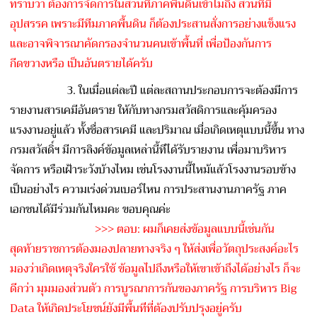
ทราบว่า ต้องการจัดการในส่วนที่ภาคพ
ื้นดินเข้าไม่ถึง ส่วนที่มี
อุปสรรค เพราะมีทีมภาคพื้นดิน ก็ต้องประสานสั่งการอย่างแข
็งแรง
และอาจพิจารณาคัดกรองจำนวนค
นเข้าพื้นที่ เพื่อป้องกันการ
กีดขวางหรือ
เป็นอันตรายได้ครับ
3. ในเมื่อแต่ละปี แต่ละสถานประกอบการจะต้องมี
การ
รายงานสารเคมีอันตราย ให้กับทางกรมสวัสดิการและคุ
้มครอง
แรงงานอยู่แล้ว ทั้งชื่อสารเคมี และปริมาณ เมื่อเกิดเหตุแบบนี้ขึ้น ทาง
กรมสวัสดิ์ฯ มีการลิงค์ข้อมูลเหล่านี้ที
่ได้รับรายงาน เพื่อมาบริหาร
จัดการ หรือเฝ้าระวังบ้างไหม เช่นโรงงานนี้ไหม้แล้วโรงงา
นรอบข้าง
เป็นอย่างไร ความเร่งด่วนเบอร์ไหน การประสานงานภาครัฐ ภาค
เอกชนได้มีร่วมกันไหมคะ ขอบคุณค่ะ
>>> ตอบ: ผมก็เคยส่งข้อมูลแบบนี้เช่น
กัน
สุดท้ายราชการต้องมองปลายทา
งจริง ๆ ให้ส่งเพื่อวัตถุประสงค์อะไ
ร
มองว่าเกิดเหตุจริงใครใช้ ข้อมูลไปถึงหรือให้เขาเข้าถ
ึงได้อย่างไร ก็จะ
ดีกว่า มุมมองส่วนตัว การบูรณาการกันของภาครัฐ การบริหาร Big
Data ให้เกิดประโยชน์ยังมีพื้นที
่ที่ต้องปรับปรุงอยู่ครับ