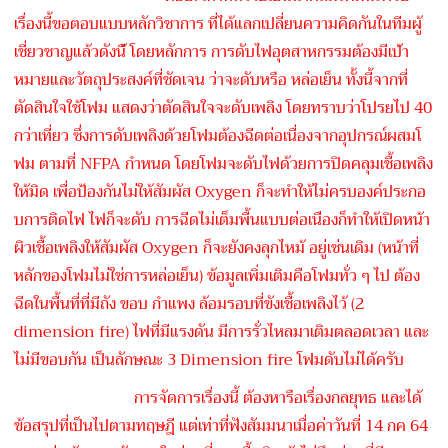
เรื่องนี้ขอตอบแบบหลักวิชาก
าร ที่ได้แลกเปลี่ยนความคิดกัน
ในทีมผู้
เชี่ยวชาญแล้วดังนี
้ โดยหลักการ การดับไฟอุตสาหกรรมต้องมีเป
้า
หมายและวัตถุประสงค์ที่ชั
ดเจน ว่าจะดับหรือ หล่อเย็น ทั้งนี้จากที่
ตัดสินใจใช้โฟ
ม แสดงว่าตัดสินใจจะดับเพลิง โดยทราบว่าโปรยไป 40
กว่าเที่ยว ซึ่งการดับเพลิงด้วยโฟมต้อง
ฉีดต่อเนื่องจากอุปกรณ์ผสมโ
ฟม ตามที่ NFPA กำหนด โดยโฟมจะดับไฟด้วยการปิดคลุ
มเชื้อเพลิง
ให้มิด เพื่อป้องกันไม่ให้สัมผัส Oxygen ก็จะทำให้ไม่ครบองค์ประกอ
บก
ารติดไฟ ไฟก็จะดับ การฉีดไม่เต็มพื้นแบบต่อเนื
่องก็ทำให้เปิดหน้า
ผิวเชื้อ
เพลิงให้สัมผัส Oxygen ก็จะยังคงลุกไหม้ อยู่เช่นเดิม (หน้าที่
หลักของโฟมไม่ใช่กา
รหล่อเย็น) ข้อมูลเพิ่มเติมคือโฟมทั่ว ๆ ไป ต้อง
ฉีดในพื้นที่ที่มีถัง ขอบ กำแพง ล้อมรอบที่ขังเชื้อเพลิงไว้
(2
dimension fire) ไฟที่มีแรงดัน มีการรั่วไหลมาเติมตลอดเวลา
และ
ไม่มีขอบกัน เป็นลักษณะ 3 Dimension fire โฟมดับไม่ได้ครับ
การจัดการเรื่องนี้ ต้องหารือเรื่องกลยุทธ และได้
ข้อสรุปที่เป็นไปตามท
ฤษฎี แต่เท่าที่ฟังสัมมนาเมื่อค่
าวันที่ 14 กค 64