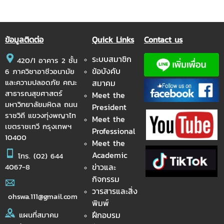
ข้อมูลติดต่อ
Quick Links
Contact us
ระบบสมาชิก
420/1 อาคาร 2 ชั้น
ข้อบังคับ
6 ภาควิชาอาชีวอนามัย
และความปลอดภัย คณะ
สมาคม
สาธารณสุขศาสตร์
Meet the
มหาวิทยาลัยมหิดล ถนน
President
ราชวิถี แขวงทุ่งพญาไท
Meet the
เขตราชเทวี กรุงเทพฯ
Professional
10400
Meet the
Academic
โทร.
(02) 644
ข่าวและ
4067-8
กิจกรรม
วารสารและสิ่ง
ohswa.111@gmail.com
พิมพ์
ฝึกอบรม
แผนที่สมาคม