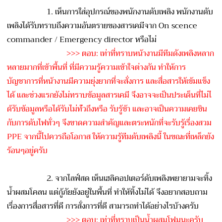
1. เห็นการใส่อุปกรณ์ของพนักงา
นดับเพลิง พนักงานดับ
เพลิงได้รับทราบถ
ึงความอันตรายของสารเคมีจาก
On scence
commander / Emergency director หรือไม่
>>> ตอบ: เท่าที่ทราบหน้างานมีทีมดัง
เพลิงหลาก
หลายมากที่เข้าพื้
นที่ ที่มีความรู้ความเข้าใจต่าง
กัน ทำให้การ
บัญชาการที่หน้างาน
มีความยุ่งยากที่จะสั่งการ และสื่อสารให้เข้มแข็ง
ได้ และช่วงแรกยังไม่ทราบข้อมูล
สารเคมี จึงอาจจะเป็นประเด็นที่ไม่ไ
ด้รับข้อมูลหรือได้รับไม่ทั
่วถึงหรือ รับรู้ช้า และอาจเป็นความเคยชิน
กับการ
ดับไฟทั่วๆ จึงขาดความสำคัญและตระหนักท
ี่จะรับรู้เรื่องสวม
PPE จากนี้ไปควรถือโอกาส ให้ความรู้ทีมดับเพลิงนี้ ในขณะที่เหล็กยัง
ร้อนๆอยู่ค
รับ
2. จากไลฟ์สด เห็นเฮลิคอปเตอร์ดับเพลิงพย
ายามจะทิ้ง
น้ำผสมโคลน แต่กู้ภัยยังอยู่ในพื้นที่ ทำให้ทิ้งไม่ได้ จึงอยากสอบถาม
เรื่องการสื่อ
สารที่ดี การสั่งการที่ดี สามารถทำได้อย่างไรบ้างครับ
>>> ตอบ: เท่าที่ทราบเป็นน้ำผสมโฟมนะ
ครับ