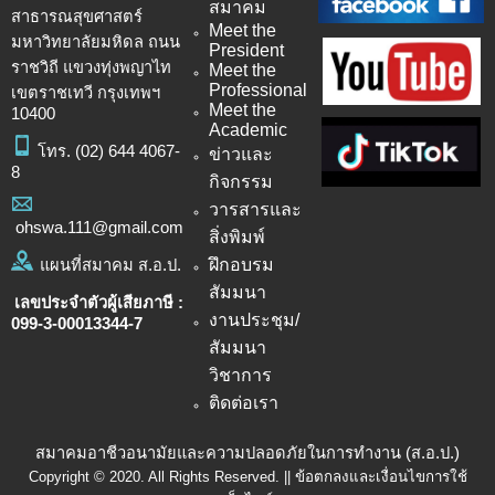
สมาคม
สาธารณสุขศาสตร์
Meet the
มหาวิทยาลัยมหิดล ถนน
President
ราชวิถี แขวงทุ่งพญาไท
Meet the
Professional
เขตราชเทวี กรุงเทพฯ
Meet the
10400
Academic
โทร.
(02) 644 4067-
ข่าวและ
8
กิจกรรม
วารสารและ
ohswa.111@gmail.com
สิ่งพิมพ์
ฝึกอบรม
แผนที่สมาคม ส.อ.ป.
สัมมนา
เลขประจำตัวผู้เสียภาษี :
งานประชุม/
099-3-00013344-7
สัมมนา
วิชาการ
ติดต่อเรา
สมาคมอาชีวอนามัยและความปลอดภัยในการทำงาน (ส.อ.ป.)
Copyright © 2020. All Rights Reserved. || ข้อตกลงและเงื่อนไขการใช้