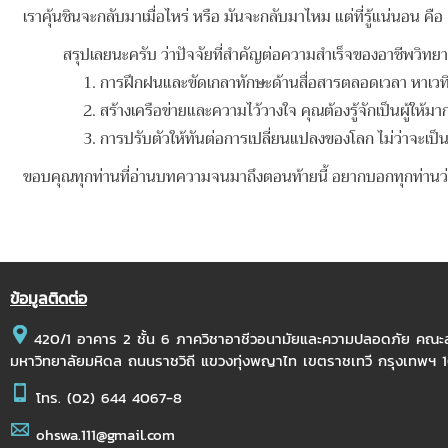
เราคุ้นชินจะกลับมาเมื่อไหร่ หรือ มันจะกลับมาไหม แต่ที่รู้แน่นอน
สรุปเลยนะครับ ว่าปัจจัยที่สำคัญต่อความสำเร็จของอาชีพวิทยากร
1. การฝึกฝนและขัดเกลาทักษะด้านสื่อสารตลอดเวลา หาเวทีให
2.
สร้างเครือข่ายและความไว้วางใจ คุณต้องรู้จักเป็นผู้ให
3.
การปรับตัวให้ทันต่อการเปลี่ยนแปลงของโลก ไม่ว่าจะเป็
ขอบคุณทุกท่านที่อ่านบทความจนมาถึงตอนท้ายนี้ อยากบอกทุกท่านว่าไม่
ข้อมูลติดต่อ
420/1 อาคาร 2 ชั้น 6 ภาควิชาอาชีวอนามัยและความปลอดภัย คณ
มหาวิทยาลัยมหิดล ถนนราชวิถี แขวงทุ่งพญาไท เขตราชเทวี กรุงเทพฯ
โทร.
(02) 644 4067-8
ohswa.111@gmail.com