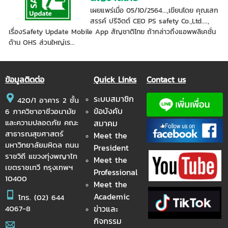
เผยแพร่เมื่อ 05/10/2564...,เขียนโดย คุณเสก
สรรค์ ปรีจิตต์ CEO PS safety Co.,Ltd....,
เรื่องSafety Update Mobile App สัญชาติไทย ถ้ากล่าวถึงแอพพลิเคชั่น
ด้าน OHS ส่วนใหญ่เร...
ข้อมูลติดต่อ
Quick Links
Contact us
ระบบสมาชิก
420/1 อาคาร 2 ชั้น
ข้อบังคับ
6 ภาควิชาอาชีวอนามัย
และความปลอดภัย คณะ
สมาคม
สาธารณสุขศาสตร์
Meet the
มหาวิทยาลัยมหิดล ถนน
President
ราชวิถี แขวงทุ่งพญาไท
Meet the
เขตราชเทวี กรุงเทพฯ
Professional
10400
Meet the
Academic
โทร.
(02) 644
ข่าวและ
4067-8
กิจกรรม