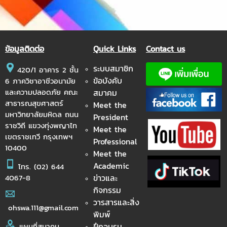
ข้อมูลติดต่อ
Quick Links
Contact us
ระบบสมาชิก
420/1 อาคาร 2 ชั้น
ข้อบังคับ
6 ภาควิชาอาชีวอนามัย
และความปลอดภัย คณะ
สมาคม
สาธารณสุขศาสตร์
Meet the
มหาวิทยาลัยมหิดล ถนน
President
ราชวิถี แขวงทุ่งพญาไท
Meet the
เขตราชเทวี กรุงเทพฯ
Professional
10400
Meet the
Academic
โทร.
(02) 644
ข่าวและ
4067-8
กิจกรรม
วารสารและสิ่ง
ohswa.111@gmail.com
พิมพ์
ฝึกอบรม
แผนที่สมาคม