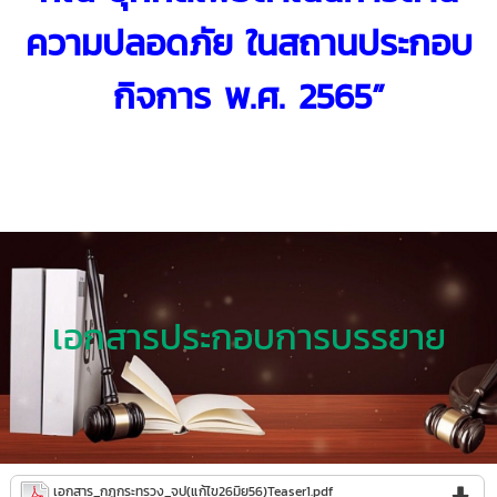
ความปลอดภัย
ในสถานประกอบ
กิจการ พ.ศ. 2565”
เอกสารประกอบการบรรยาย
เอกสาร_กฏกระทรวง_จป(แก้ไข26มิย56)Teaser1.pdf