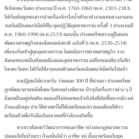
ซีกโลกตะวันตก ประมาณ ปี ค.ศ. 1760-1860 (พ.ศ. 2303-2383)
ได้เริ่มต้นยุคของการนำเครื่องจักรไอน้ำเข้ามาทำงานแทนแรงงานคน
จนเริ่มมีอินเตอร์เน็ตใช้ใน ยุคปฏิวัติอุตสาหกรรม ครั้งที่ 3 ประมาณปี
ค.ศ. 1960-1990 (พ.ศ.2533) ตอนนั้น ประเทศไทยเราอยู่ในแผน
พัฒนาเศรษฐกิจและสังคมแห่งชาติ ฉบับที่ 6 (พ.ศ. 2530-2534)
เพิ่งจะเริ่มเข้าสู่ยุคอุตสาหกรรม โดยเน้นการขยายเศรษฐกิจ จาก
สังคมชนบทเป็นสังคมเมืองและอุตสาหกรรม แต่ในขณะเดียวกันซีก
โลกตะวันตก ได้เริ่มใช้งานคอมพิวเตอร์และอินเตอร์เน็ตกันไปแล้ว
คงปฏิเสธได้ยากครับ ว่าตลอด 300 ปี ที่ผ่านมา ประเทศไทย
ถูกพัฒนาตามหลังฝั่งตะวันตกอย่างชัดเจน ปัจจุบันเรื่องราวต่าง ๆ ก็
ยังคงเป็นอยู่เช่นเดิม ผมเองก็ไม่ค่อยชอบใจกับสิ่งที่เกิดขึ้นมากนัก แต่
ถ้ามองอีกมุม ประวัติศาสตร์ได้ให้บทเรียนแก่เราและเตือนให้เรา
เตรียมตัวเพื่อรับมือกับอนาคตที่กำลังจะเกิดขึ้น
หากเราสังเกตวิวัฒนาการของอาชีพ จป.และกฎหมายความ
ปลอดภัยในบ้านเรา ก็จะเห็นได้ว่า อาชีพ จป.นั้นมาพร้อมกับยุค