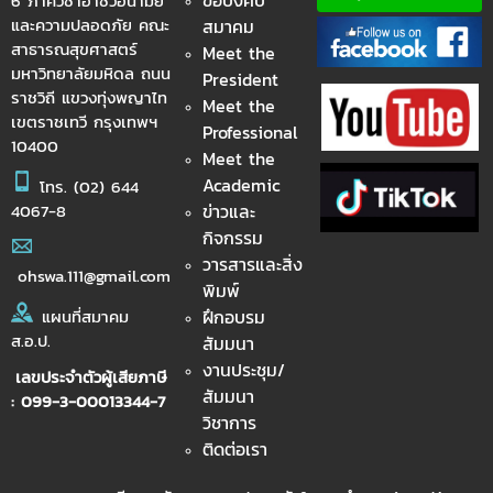
ข้อบังคับ
6 ภาควิชาอาชีวอนามัย
และความปลอดภัย คณะ
สมาคม
สาธารณสุขศาสตร์
Meet the
มหาวิทยาลัยมหิดล ถนน
President
ราชวิถี แขวงทุ่งพญาไท
Meet the
เขตราชเทวี กรุงเทพฯ
Professional
10400
Meet the
Academic
โทร.
(02) 644
ข่าวและ
4067-8
กิจกรรม
วารสารและสิ่ง
ohswa.111@gmail.com
พิมพ์
ฝึกอบรม
แผนที่สมาคม
ส.อ.ป.
สัมมนา
งานประชุม/
เลขประจำตัวผู้เสียภาษี
สัมมนา
: 099-3-00013344-7
วิชาการ
ติดต่อเรา