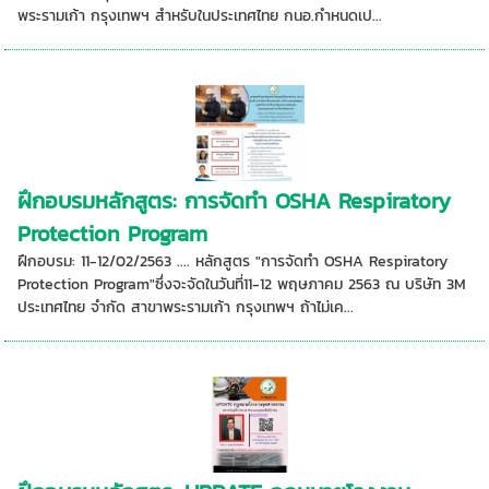
พระรามเก้า กรุงเทพฯ สำหรับในประเทศไทย กนอ.กำหนดเป...
ฝึกอบรมหลักสูตร: การจัดทำ OSHA Respiratory
Protection Program
ฝึกอบรม: 11-12/02/2563 .... หลักสูตร "การจัดทำ OSHA Respiratory
Protection Program"ซึ่งจะจัดในวันที่11-12 พฤษภาคม 2563 ณ บริษัท 3M
ประเทศไทย จำกัด สาขาพระรามเก้า กรุงเทพฯ ถ้าไม่เค...