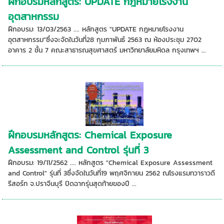
ฝึกอบรมหลักสูตร: UPDATE กฎหมายโรงงาน
อุตสาหกรรม
ฝึกอบรม: 13/03/2563 .... หลักสูตร "UPDATE กฎหมายโรงงาน
อุตสาหกรรม"ซึ่งจะจัดในวันที่28 กุมภาพันธ์ 2563 ณ ห้องประชุม 2702
อาคาร 2 ชั้น 7 คณะสาธารณสุขศาสตร์ มหาวิทยาลัยมหิดล กรุงเทพฯ ...
ฝึกอบรมหลักสูตร: Chemical Exposure
Assessment and Control รุ่นที่ 3
ฝึกอบรม: 19/11/2562 .... หลักสูตร "Chemical Exposure Assessment
and Control" รุ่นที่ 3ซึ่งจัดในวันที่19 พฤศจิกายน 2562 ณโรงแรมทวาราวดี
รีสอร์ท จ.ปราจีนบุรี ปิดฉากรุ่นสุดท้ายของปี ...