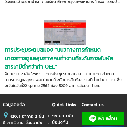
โรงแรมเจ้าพระยาปาร์ค ถนนรัชดาภิเษก กรุงเทพมหานคร โครงการสอป....
การประชุมระดมสมอง “แนวทางการกำหนด
มาตรการดูแลสุขภาพคนทำงานที่ระดับการสัมผัส
สารเคมีต่ำกว่าค่า OEL”
ฝึกอบรม: 23/10/2562 .... การประชุมระดมสมอง “แนวทางการกำหนด
มาตรการดูแลสุขภาพคนทำงานที่ระดับการสัมผัสสารเคมีต่ำกว่าค่า OEL”ซึ่ง
จะจัดในวันที่22 ตุลาคม 2562 ห้อง 5209 อาคารสัมมนา 1 มห...
ข้อมูลติดต่อ
Quick Links
Contact us
ระบบสมาชิก
420/1 อาคาร 2 ชั้น
ข้อบังคับ
6 ภาควิชาอาชีวอนามัย