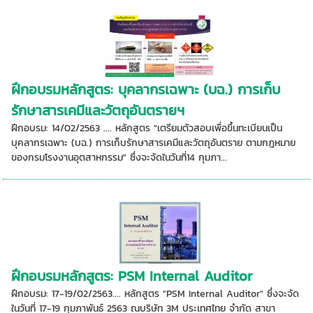
ฝึกอบรมหลักสูตร: บุคลากรเฉพาะ (บฉ.) การเก็บ
รักษาสารเคมีและวัตถุอันตรายฯ
ฝึกอบรม: 14/02/2563 .... หลักสูตร "เตรียมตัวสอบเพื่อขึ้นทะเบียนเป็น
บุคลากรเฉพาะ (บฉ.) การเก็บรักษาสารเคมีและวัตถุอันตราย ตามกฎหมาย
ของกรมโรงงานอุตสาหกรรม" ซึ่งจะจัดในวันที่14 กุมภา...
ฝึกอบรมหลักสูตร: PSM Internal Auditor
ฝึกอบรม: 17-19/02/2563.... หลักสูตร "PSM Internal Auditor" ซึ่งจะจัด
ในวันที่ 17-19 กุมภาพันธ์ 2563 ณบริษัท 3M ประเทศไทย จำกัด สาขา