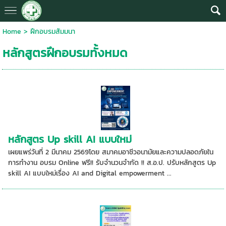
Home
>
ฝึกอบรมสัมมนา
หลักสูตรฝึกอบรมทั้งหมด
หลักสูตร Up skill AI แบบใหม่
เผยแพร่วันที่ 2 มีนาคม 2569โดย สมาคมอาชีวอนามัยและความปลอดภัยใน
การทำงาน อบรม Online ฟรี!! รับจำนวนจำกัด !! ส.อ.ป. ปรับหลักสูตร Up
skill AI แบบใหม่เรื่อง AI and Digital empowerment ...