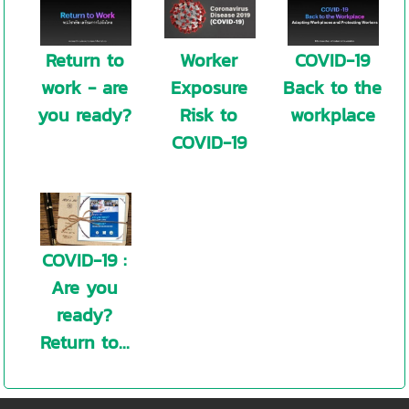
Return to
Worker
COVID-19
work - are
Exposure
Back to the
you ready?
Risk to
workplace
COVID-19
COVID-19 :
Are you
ready?
Return to...