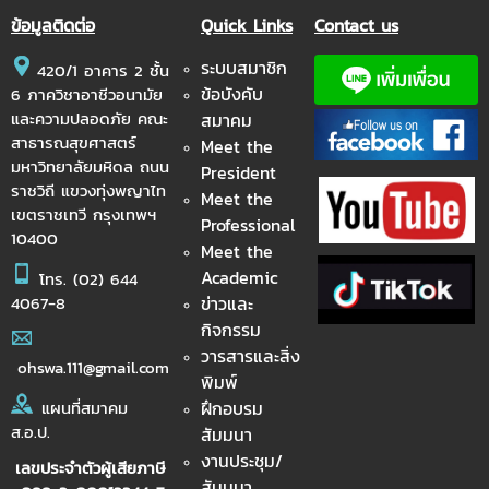
ข้อมูลติดต่อ
Quick Links
Contact us
ระบบสมาชิก
420/1 อาคาร 2 ชั้น
ข้อบังคับ
6 ภาควิชาอาชีวอนามัย
และความปลอดภัย คณะ
สมาคม
สาธารณสุขศาสตร์
Meet the
มหาวิทยาลัยมหิดล ถนน
President
ราชวิถี แขวงทุ่งพญาไท
Meet the
เขตราชเทวี กรุงเทพฯ
Professional
10400
Meet the
Academic
โทร.
(02) 644
ข่าวและ
4067-8
กิจกรรม
วารสารและสิ่ง
ohswa.111@gmail.com
พิมพ์
ฝึกอบรม
แผนที่สมาคม
ส.อ.ป.
สัมมนา
งานประชุม/
เลขประจำตัวผู้เสียภาษี
สัมมนา