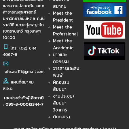
และความปลอดภัย คณะ
สมาคม
สาธารณสุขศาสตร์
Meet the
มหาวิทยาลัยมหิดล ถนน
President
ราชวิถี แขวงทุ่งพญาไท
Meet the
เขตราชเทวี กรุงเทพฯ
Professional
10400
Meet the
Academic
โทร.
(02) 644
ข่าวและ
4067-8
กิจกรรม
วารสารและสิ่ง
ohswa.111@gmail.com
พิมพ์
ฝึกอบรม
แผนที่สมาคม
ส.อ.ป.
สัมมนา
งานประชุม/
เลขประจำตัวผู้เสียภาษี
สัมมนา
: 099-3-00013344-7
วิชาการ
ติดต่อเรา