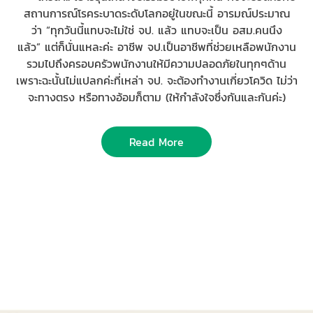
สถานการณ์โรคระบาดระดับโลกอยู่ในขณะนี้ อารมณ์ประมาณ
ว่า “ทุกวันนี้แทบจะไม่ใช่ จป. แล้ว แทบจะเป็น อสม.คนนึง
แล้ว” แต่ก็นั่นแหละค่ะ อาชีพ จป.เป็นอาชีพที่ช่วยเหลือพนักงาน
รวมไปถึงครอบครัวพนักงานให้มีความปลอดภัยในทุกๆด้าน
เพราะฉะนั้นไม่แปลกค่ะที่เหล่า จป. จะต้องทำงานเกี่ยวโควิด ไม่ว่า
จะทางตรง หรือทางอ้อมก็ตาม (ให้กำลังใจซึ่งกันและกันค่ะ)
Read More