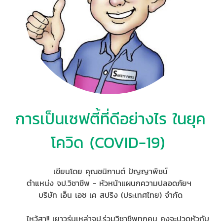
การเป็นเซฟตี้ที่ดีอย่างไร ในยุค
โควิด (COVID-19)
เขียนโดย คุณชนิกานต์ ปัญญาพืชน์
ตำแหน่ง จป.วิชาชีพ - หัวหน้าแผนกความปลอดภัยฯ
บริษัท เอ็น เอช เค สปริง (ประเทศไทย) จำกัด
ไหว้สา!! เยาวรุ่นเหล่าจป.ร่วมวิชาชีพทุกคน คงจะปวดหัวกับ