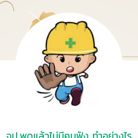
จป.พูดแล้วไม่มีคนฟัง ทำอย่างไร