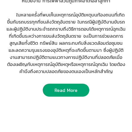
หน่วยงาน การไฟฟ้าส่วนภูมิภาคอำเภอลำลูกกา
ในหลายครั้งที่พบเห็นเหตุการณ์อุบัติเหตุบนท้องถนนที่เกิด
ขึ้นกับรถบรรทุกที่ขนส่งวัตถุอันตราย ในกรณีผู้ปฏิบัติงานขับรถ
และผู้ปฏิบัติงานประจำรถทราบถึงวิธีการตอบโต้เหตุการณ์ฉุกเฉิน
ที่เกิดขึ้นระหว่างการขนส่งวัตถุอันตราย จะเป็นการช่วยลดการ
สูญเสียทั้งชีวิต ทรัพย์สิน ผลกระทบกับสิ่งแวดล้อมต่อชุมชน
และลดความรุนแรงของอุบัติเหตุที่จะเกิดขึ้นตามมา ซึ่งผู้ปฏิบัติ
งานสามารถปฏิบัติตามแนวทางการปฏิบัติงานที่ปลอดภัยเมื่อ
ต้องเผชิญกับเหตุการณ์อุบัติเหตุหรือเหตุการณ์ฉุกเฉิน โดยต้อง
คำนึงถึงความปลอดภัยของตนเองเป็นหลักสำคัญ
Read More